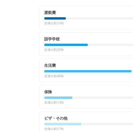
渡航費
全体の約
10
%
語学学校
全体の約
20
%
生活費
全体の約
40
%
保険
全体の約
13
%
ビザ・その他
全体の約
17
%