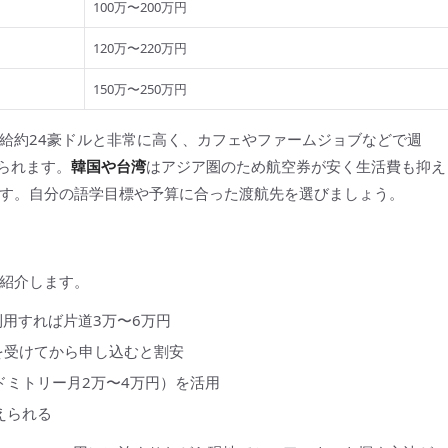
100万〜200万円
120万〜220万円
150万〜250万円
給約24豪ドルと非常に高く、カフェやファームジョブなどで週
得られます。
韓国や台湾
はアジア圏のため航空券が安く生活費も抑え
す。自分の語学目標や予算に合った渡航先を選びましょう。
紹介します。
利用すれば片道3万〜6万円
を受けてから申し込むと割安
ドミトリー月2万〜4万円）を活用
えられる