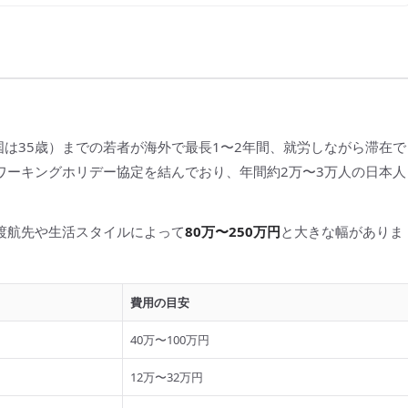
国は35歳）までの若者が海外で最長1〜2年間、就労しながら滞在で
とワーキングホリデー協定を結んでおり、年間約2万〜3万人の日本人
渡航先や生活スタイルによって
80万〜250万円
と大きな幅がありま
費用の目安
40万〜100万円
12万〜32万円