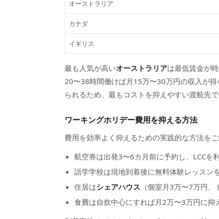
オーストラリア
カナダ
イギリス
最も人気が高い
オーストラリア
は最低賃金が時
20〜38時間働けば月15万〜30万円の収入が
られるため、最もコストを抑えやすい渡航先で
ワーキングホリデー費用を抑える方法
費用を効率よく抑えるための実践的な方法をご
航空券は出発3〜6カ月前に予約し、LCCを
語学学校は現地到着後に無料体験レッスン
住居は
シェアハウス
（個室月3万〜7万円、
食費は自炊中心にすれば月2万〜3万円に抑