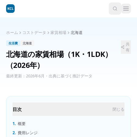
KCL
ホーム
コストデータ
家賃相場
北海道
生活費
北海道
共
有
北海道
の
家賃相場（1K・1LDK）
（2026年）
最終更新：
2026年6月
・出典に基づく推計データ
目次
閉じる
1.
概要
2.
費用レンジ