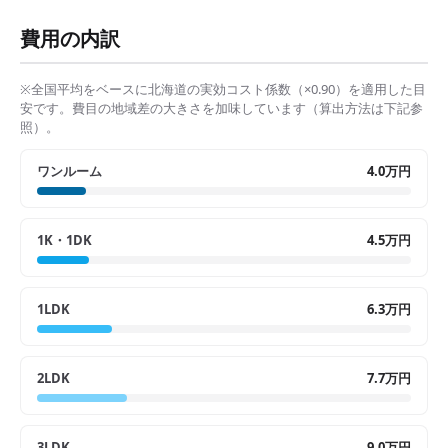
費用の内訳
※全国平均をベースに
北海道
の実効コスト係数（×
0.90
）を適用した目
安です。費目の地域差の大きさを加味しています（算出方法は下記参
照）。
ワンルーム
4.0万円
1K・1DK
4.5万円
1LDK
6.3万円
2LDK
7.7万円
3LDK
9.0万円