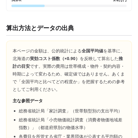
算出方法とデータの出典
本ページの金額は、公的統計による
全国平均値
を基準に、
北海道
の
実効コスト係数（×
0.90
）
を反映して算出した
推
計の目安
です。実際の費用は世帯構成・物件・契約内容・
時期によって変わるため、確定値ではありません。あくま
で「全国平均と比べてどの程度か」を把握するための参考
としてご利用ください。
主な参照データ
総務省統計局「家計調査」（世帯類型別の支出平均）
総務省統計局「小売物価統計調査（消費者物価地域差
指数）」（都道府県別の物価水準）
各費目を所管する省庁・業界団体が公表する平均額の