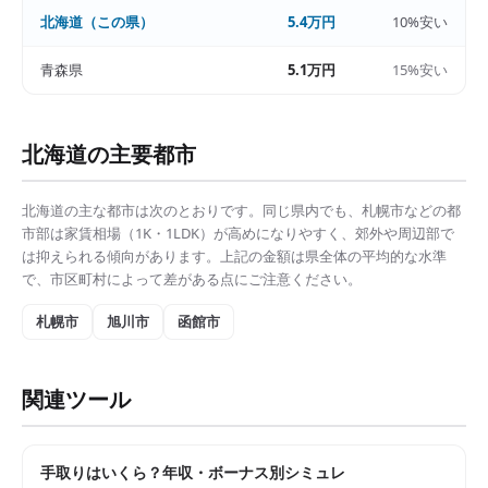
北海道
（この県）
5.4万円
10%安い
青森県
5.1万円
15%安い
北海道
の主要都市
北海道
の主な都市は次のとおりです。同じ県内でも、
札幌市
などの都
市部は
家賃相場（1K・1LDK）
が高めになりやすく、郊外や周辺部で
は抑えられる傾向があります。上記の金額は県全体の平均的な水準
で、市区町村によって差がある点にご注意ください。
札幌市
旭川市
函館市
関連ツール
手取りはいくら？年収・ボーナス別シミュレ