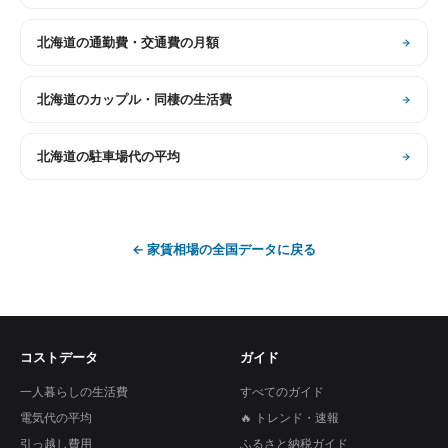
北海道
の
通勤費・交通費の月額
北海道
の
カップル・同棲の生活費
北海道
の
駐車場代の平均
←
家賃相場
の全国データに戻る
コストデータ
ガイド
一人暮らしの生活費
すべてのガイド
電気代の平均
🔥 トレンド・速報
引っ越し費用
ふるさと納税ガイド