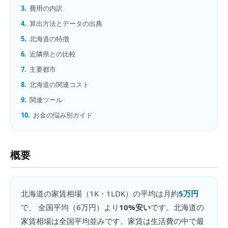
3.
費用の内訳
4.
算出方法とデータの出典
5.
北海道の特徴
6.
近隣県との比較
7.
主要都市
8.
北海道の関連コスト
9.
関連ツール
10.
お金の悩み別ガイド
概要
北海道
の
家賃相場（1K・1LDK）
の平均は月約
5万円
で、 全国平均（
6万円
）より
10%安い
です。
北海道の
家賃相場は全国平均並みです。家賃は生活費の中で最