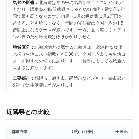
気候の影響：
北海道は冬の平均気温がマイナス5〜10度に
もなり、暖房を24時間稼働させるため灯油代・電気代が全
国で最も高くなります。11月〜3月の暖房費は月2万円を
超えることも珍しくなく、年間の光熱費は全国平均の1.5
倍以上になるケースが多いです。一方、夏は涼しくエアコ
ン不要のため冷房費はほぼかかりません。
地域区分：
北海道
地方に属する
北海道
は、 総合的な物価
水準（生活コスト指数）が
0.90
で、
全国平均よりも生活コ
ストが抑えめの傾向にあります。
（費目によって地域差の
大きさは異なります）
主要都市：
札幌市、旭川市、函館市
などがあり、都市部と
郊外では生活費に差があります。
近隣県との比較
都道府県
月額（目安）
全国比