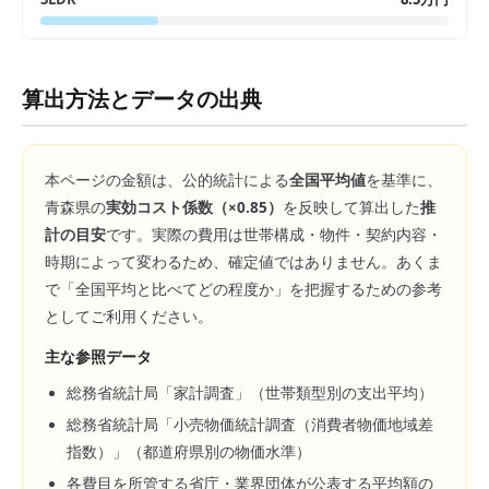
算出方法とデータの出典
本ページの金額は、公的統計による
全国平均値
を基準に、
青森県
の
実効コスト係数（×
0.85
）
を反映して算出した
推
計の目安
です。実際の費用は世帯構成・物件・契約内容・
時期によって変わるため、確定値ではありません。あくま
で「全国平均と比べてどの程度か」を把握するための参考
としてご利用ください。
主な参照データ
総務省統計局「家計調査」（世帯類型別の支出平均）
総務省統計局「小売物価統計調査（消費者物価地域差
指数）」（都道府県別の物価水準）
各費目を所管する省庁・業界団体が公表する平均額の