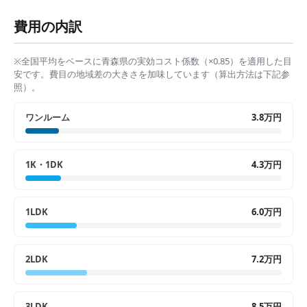
費用の内訳
※全国平均をベースに
青森県
の実効コスト係数（×
0.85
）を適用した目
安です。費目の地域差の大きさを加味しています（算出方法は下記参
照）。
ワンルーム
3.8万円
1K・1DK
4.3万円
1LDK
6.0万円
2LDK
7.2万円
3LDK
8.5万円