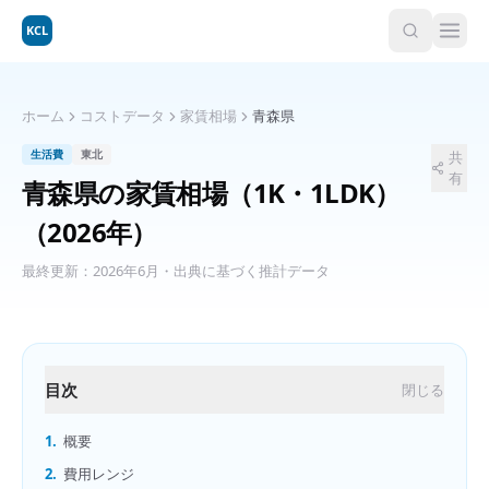
KCL
ホーム
コストデータ
家賃相場
青森県
生活費
東北
共
有
青森県
の
家賃相場（1K・1LDK）
（2026年）
最終更新：
2026年6月
・出典に基づく推計データ
目次
閉じる
1.
概要
2.
費用レンジ