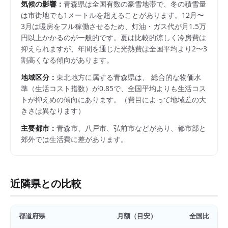
気候の影響：
青森県は全国有数の豪雪地帯で、冬の積雪量
は市街地でも1メートルを超えることがあります。12月〜
3月は暖房をフル稼働させるため、灯油・ガス代が月1.5万
円以上かかるのが一般的です。夏は比較的涼しく冷房費は
抑えられますが、年間を通じた光熱費は全国平均より2〜3
割高くなる傾向があります。
地域区分：
東北
地方に属する
青森県
は、 総合的な物価水
準（生活コスト指数）が
0.85
で、
全国平均よりも生活コス
トが抑えめの傾向にあります。
（費目によって地域差の大
きさは異なります）
主要都市：
青森市、八戸市、弘前市
などがあり、都市部と
郊外では生活費に差があります。
近隣県との比較
都道府県
月額（目安）
全国比