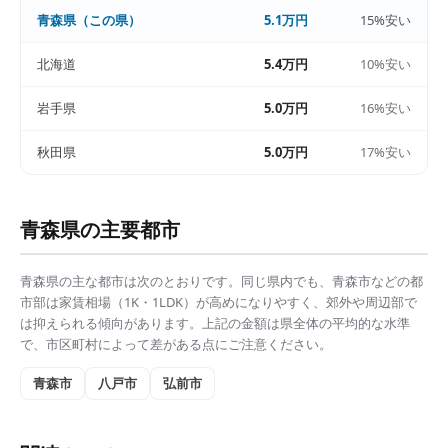
青森県
（この県）
5.1万円
15%安い
北海道
5.4万円
10%安い
岩手県
5.0万円
16%安い
秋田県
5.0万円
17%安い
青森県
の主要都市
青森県
の主な都市は次のとおりです。同じ県内でも、
青森市
などの都
市部は
家賃相場（1K・1LDK）
が高めになりやすく、郊外や周辺部で
は抑えられる傾向があります。上記の金額は県全体の平均的な水準
で、市区町村によって差がある点にご注意ください。
青森市
八戸市
弘前市