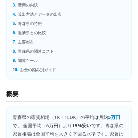
3.
費用の内訳
4.
算出方法とデータの出典
5.
青森県の特徴
6.
近隣県との比較
7.
主要都市
8.
青森県の関連コスト
9.
関連ツール
10.
お金の悩み別ガイド
概要
青森県
の
家賃相場（1K・1LDK）
の平均は月約
5万円
で、 全国平均（
6万円
）より
15%安い
です。
青森県の
家賃相場は全国平均を大きく下回る水準です。家賃は