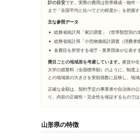
計の目安
です。実際の費用は世帯構成・物件・
まで「全国平均と比べてどの程度か」を把握す
主な参照データ
総務省統計局「家計調査」（世帯類型別の
総務省統計局「小売物価統計調査（消費者
各費目を所管する省庁・業界団体が公表す
費目ごとの地域差を考慮しています。
家賃や生
大学の授業料（全国標準額）のように、制度上
との地域差の大きさを実効係数に反映し、地域
正確な金額は、契約予定の事業者や自治体の公
り、内容の正確性・完全性を保証するものでは
山形県
の特徴