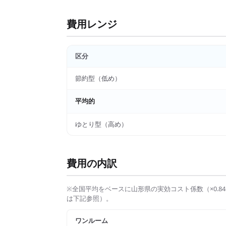
費用レンジ
区分
節約型（低め）
平均的
ゆとり型（高め）
費用の内訳
※全国平均をベースに
山形県
の実効コスト係数（×
0.84
は下記参照）。
ワンルーム