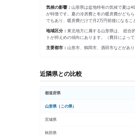
気候の影響：
山形県は盆地特有の気候で夏は4
が特徴です。夏の冷房費と冬の暖房費がどちら
でもあり、暖房費だけで月2万円前後になるこ
地域区分：
東北
地方に属する
山形県
は、 総合
トが抑えめの傾向にあります。
（費目によって
主要都市：
山形市、鶴岡市、酒田市
などがあり
近隣県との比較
都道府県
山形県
（この県）
宮城県
秋田県