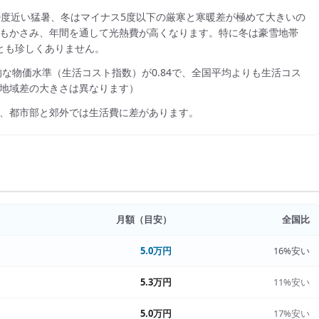
0度近い猛暑、冬はマイナス5度以下の厳寒と寒暖差が極めて大きいの
もかさみ、年間を通して光熱費が高くなります。特に冬は豪雪地帯
とも珍しくありません。
的な物価水準（生活コスト指数）が
0.84
で、
全国平均よりも生活コス
地域差の大きさは異なります）
、都市部と郊外では生活費に差があります。
月額（目安）
全国比
5.0万円
16%安い
5.3万円
11%安い
5.0万円
17%安い