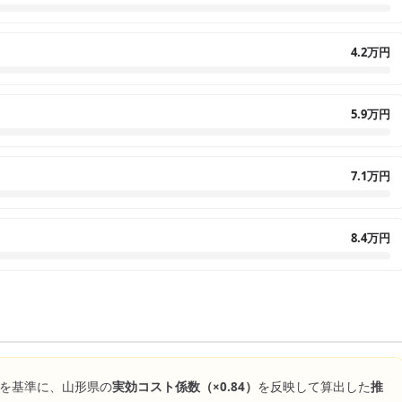
4.2万円
5.9万円
7.1万円
8.4万円
を基準に、
山形県
の
実効コスト係数（×
0.84
）
を反映して算出した
推