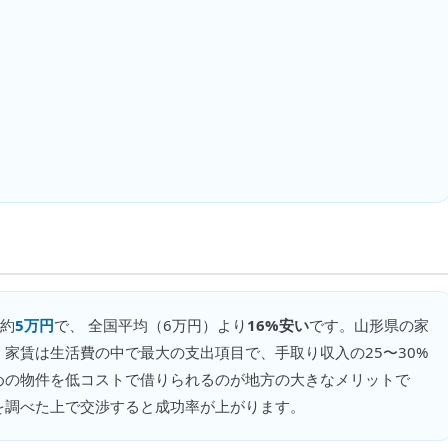
約
5万円
で、 全国平均（
6万円
）より
16%安い
です。
山形県の家
家賃は生活費の中で最大の支出項目で、手取り収入の25〜30%
めの物件を低コストで借りられるのが地方の大きなメリットで
を調べた上で交渉すると成功率が上がります。