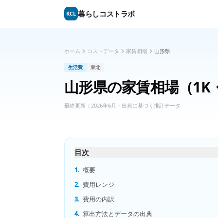
暮らしコストラボ
KCL
ホーム
コストデータ
家賃相場
山形県
生活費
東北
山形県
の
家賃相場（1K・
最終更新：
2026年6月
・出典に基づく推計データ
目次
1.
概要
2.
費用レンジ
3.
費用の内訳
4.
算出方法とデータの出典