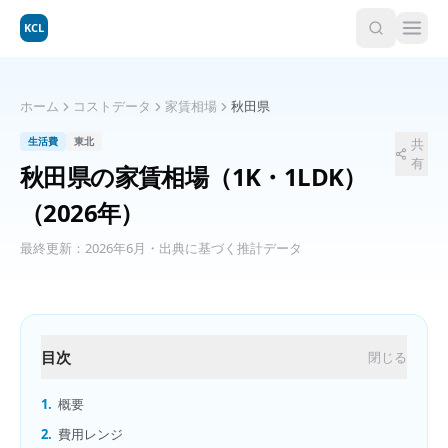
KCL
ホーム
コストデータ
家賃相場
秋田県
生活費
東北
共
有
秋田県
の
家賃相場（1K・1LDK）
（2026年）
最終更新：
2026年6月
・出典に基づく推計データ
目次
閉じる
1.
概要
2.
費用レンジ