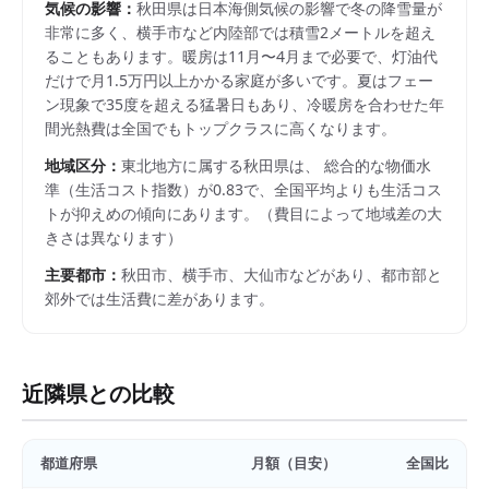
気候の影響：
秋田県は日本海側気候の影響で冬の降雪量が
非常に多く、横手市など内陸部では積雪2メートルを超え
ることもあります。暖房は11月〜4月まで必要で、灯油代
だけで月1.5万円以上かかる家庭が多いです。夏はフェー
ン現象で35度を超える猛暑日もあり、冷暖房を合わせた年
間光熱費は全国でもトップクラスに高くなります。
地域区分：
東北
地方に属する
秋田県
は、 総合的な物価水
準（生活コスト指数）が
0.83
で、
全国平均よりも生活コス
トが抑えめの傾向にあります。
（費目によって地域差の大
きさは異なります）
主要都市：
秋田市、横手市、大仙市
などがあり、都市部と
郊外では生活費に差があります。
近隣県との比較
都道府県
月額（目安）
全国比