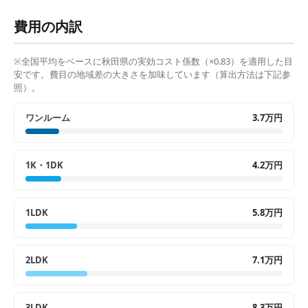
費用の内訳
※全国平均をベースに
秋田県
の実効コスト係数（×
0.83
）を適用した目
安です。費目の地域差の大きさを加味しています（算出方法は下記参
照）。
ワンルーム
3.7万円
1K・1DK
4.2万円
1LDK
5.8万円
2LDK
7.1万円
3LDK
8.3万円