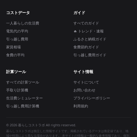
コストデータ
ガイド
一人暮らしの生活費
すべてのガイド
電気代の平均
🔥 トレンド・速報
引っ越し費用
ふるさと納税ガイド
家賃相場
食費節約ガイド
食費の平均
引っ越し費用ガイド
計算ツール
サイト情報
すべての計算ツール
サイトについて
手取り計算機
お問い合わせ
生活費シミュレーター
プライバシーポリシー
引っ越し費用計算機
利用規約
© 2026 暮らしコストラボ All rights reserved.
暮らしコストラボは独立した情報サイトです。掲載されているデータは推定値であり、地
域や時期により異なる場合があります。 本サイトの情報は一般的な参考情報であり、個別