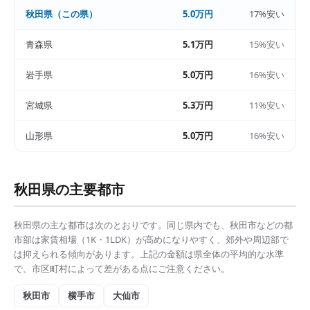
秋田県
（この県）
5.0万円
17%安い
青森県
5.1万円
15%安い
岩手県
5.0万円
16%安い
宮城県
5.3万円
11%安い
山形県
5.0万円
16%安い
秋田県
の主要都市
秋田県
の主な都市は次のとおりです。同じ県内でも、
秋田市
などの都
市部は
家賃相場（1K・1LDK）
が高めになりやすく、郊外や周辺部で
は抑えられる傾向があります。上記の金額は県全体の平均的な水準
で、市区町村によって差がある点にご注意ください。
秋田市
横手市
大仙市