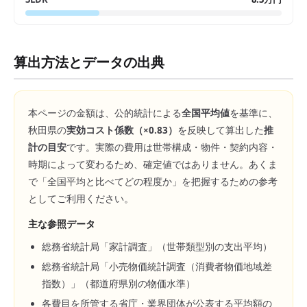
算出方法とデータの出典
本ページの金額は、公的統計による
全国平均値
を基準に、
秋田県
の
実効コスト係数（×
0.83
）
を反映して算出した
推
計の目安
です。実際の費用は世帯構成・物件・契約内容・
時期によって変わるため、確定値ではありません。あくま
で「全国平均と比べてどの程度か」を把握するための参考
としてご利用ください。
主な参照データ
総務省統計局「家計調査」（世帯類型別の支出平均）
総務省統計局「小売物価統計調査（消費者物価地域差
指数）」（都道府県別の物価水準）
各費目を所管する省庁・業界団体が公表する平均額の