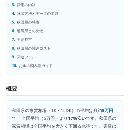
3.
費用の内訳
4.
算出方法とデータの出典
5.
秋田県の特徴
6.
近隣県との比較
7.
主要都市
8.
秋田県の関連コスト
9.
関連ツール
10.
お金の悩み別ガイド
概要
秋田県
の
家賃相場（1K・1LDK）
の平均は月約
5万円
で、 全国平均（
6万円
）より
17%安い
です。
秋田県の
家賃相場は全国平均を大きく下回る水準です。家賃は