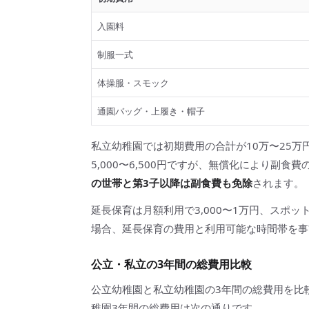
入園料
制服一式
体操服・スモック
通園バッグ・上履き・帽子
私立幼稚園では初期費用の合計が10万〜25
5,000〜6,500円ですが、無償化により副食
の世帯と第3子以降は副食費も免除
されます。
延長保育は月額利用で3,000〜1万円、スポッ
場合、延長保育の費用と利用可能な時間帯を事
公立・私立の3年間の総費用比較
公立幼稚園と私立幼稚園の3年間の総費用を比
稚園3年間の総費用は次の通りです。