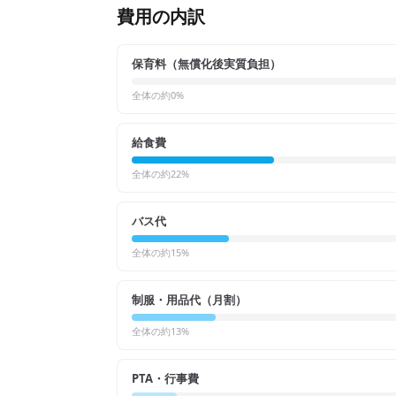
費用の内訳
保育料（無償化後実質負担）
全体の約
0
%
給食費
全体の約
22
%
バス代
全体の約
15
%
制服・用品代（月割）
全体の約
13
%
PTA・行事費