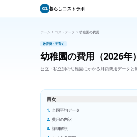
暮らしコストラボ
KCL
ホーム
コストデータ
幼稚園の費用
教育費・子育て
幼稚園の費用
（2026年
公立・私立別の幼稚園にかかる月額費用データと
目次
1.
全国平均データ
2.
費用の内訳
3.
詳細解説