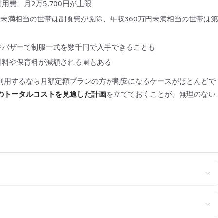
費」月2万5,700円が上限
円未満相当の世帯は副食費が免除、年収360万円未満相当の世帯は第
やバザーで制服一式を数千円で入手できることも
園料や保育料が減額される園もある
利用するなら月額定額プランの方が割安になるケースがほとんどで
のトータルコストを見通した計画
を立てておくことが、無理のない
？