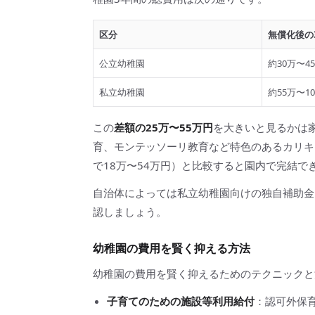
区分
無償化後の
公立幼稚園
約30万〜4
私立幼稚園
約55万〜1
この
差額の25万〜55万円
を大きいと見るかは
育、モンテッソーリ教育など特色のあるカリキ
で18万〜54万円）と比較すると園内で完結
自治体によっては私立幼稚園向けの独自補助金
認しましょう。
幼稚園の費用を賢く抑える方法
幼稚園の費用を賢く抑えるためのテクニックと
子育てのための施設等利用給付
：認可外保