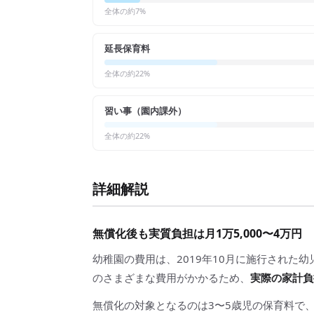
全体の約
7
%
延長保育料
全体の約
22
%
習い事（園内課外）
全体の約
22
%
詳細解説
無償化後も実質負担は月1万5,000〜4万円
幼稚園の費用は、2019年10月に施行された
のさまざまな費用がかかるため、
実際の家計負担
無償化の対象となるのは3〜5歳児の保育料で、