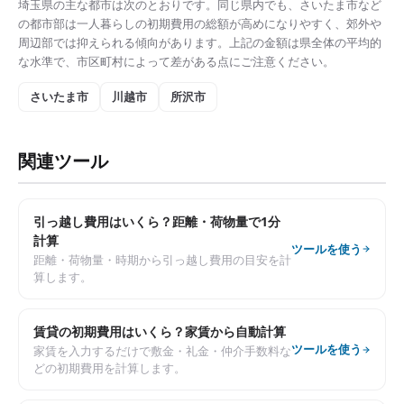
埼玉県
の主な都市は次のとおりです。同じ県内でも、
さいたま市
など
の都市部は
一人暮らしの初期費用の総額
が高めになりやすく、郊外や
周辺部では抑えられる傾向があります。上記の金額は県全体の平均的
な水準で、市区町村によって差がある点にご注意ください。
さいたま市
川越市
所沢市
関連ツール
引っ越し費用はいくら？距離・荷物量で1分
計算
ツールを使う
距離・荷物量・時期から引っ越し費用の目安を計
算します。
賃貸の初期費用はいくら？家賃から自動計算
ツールを使う
家賃を入力するだけで敷金・礼金・仲介手数料な
どの初期費用を計算します。