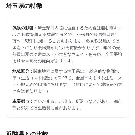
埼玉県
の特徴
気候の影響：
埼玉県は内陸に位置するため夏は熊谷市を中
心に40度を超える猛暑で有名で、7〜9月の冷房費は月1
万〜1.5万円に達することもあります。冬も秩父地方では
氷点下になり暖房費が月1万円前後かかります。年間の光
熱費は夏の冷房コストが大きなウェイトを占め、全国平均
よりやや高めの傾向があります。
地域区分：
関東
地方に属する
埼玉県
は、 総合的な物価水
準（生活コスト指数）が
0.95
で、
全国平均よりも生活コス
トが抑えめの傾向にあります。
（費目によって地域差の大
きさは異なります）
主要都市：
さいたま市、川越市、所沢市
などがあり、都市
部と郊外では生活費に差があります。
近隣県との比較