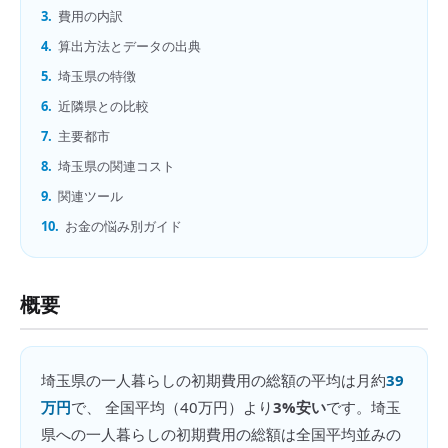
3.
費用の内訳
4.
算出方法とデータの出典
5.
埼玉県の特徴
6.
近隣県との比較
7.
主要都市
8.
埼玉県の関連コスト
9.
関連ツール
10.
お金の悩み別ガイド
概要
埼玉県
の
一人暮らしの初期費用の総額
の平均は月約
39
万円
で、 全国平均（
40万円
）より
3%安い
です。
埼玉
県への一人暮らしの初期費用の総額は全国平均並みの