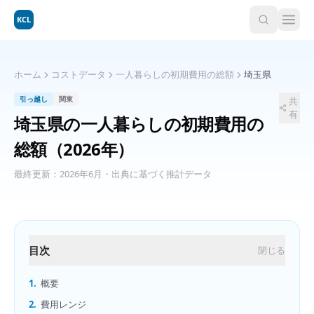
KCL
ホーム
コストデータ
一人暮らしの初期費用の総額
埼玉県
引っ越し
関東
共
有
埼玉県
の
一人暮らしの初期費用の
総額
（2026年）
最終更新：
2026年6月
・出典に基づく推計データ
目次
閉じる
1.
概要
2.
費用レンジ