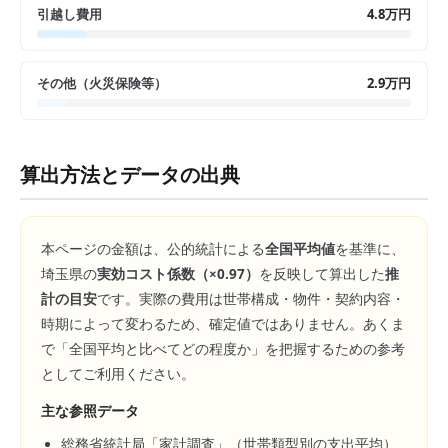
引越し費用
4.8万円
その他（火災保険等）
2.9万円
算出方法とデータの出典
本ページの金額は、公的統計による
全国平均値
を基準に、
埼玉県
の
実効コスト係数（×
0.97
）
を反映して算出した
推
計の目安
です。実際の費用は世帯構成・物件・契約内容・
時期によって変わるため、確定値ではありません。あくま
で「全国平均と比べてどの程度か」を把握するための参考
としてご利用ください。
主な参照データ
総務省統計局「家計調査」（世帯類型別の支出平均）