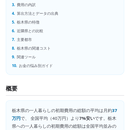
3.
費用の内訳
4.
算出方法とデータの出典
5.
栃木県の特徴
6.
近隣県との比較
7.
主要都市
8.
栃木県の関連コスト
9.
関連ツール
10.
お金の悩み別ガイド
概要
栃木県
の
一人暮らしの初期費用の総額
の平均は月約
37
万円
で、 全国平均（
40万円
）より
7%安い
です。
栃木
県への一人暮らしの初期費用の総額は全国平均並みの