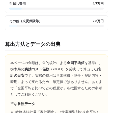
引越し費用
4.7万円
その他（火災保険等）
2.8万円
算出方法とデータの出典
本ページの金額は、公的統計による
全国平均値
を基準に、
栃木県
の
実効コスト係数（×
0.93
）
を反映して算出した
推
計の目安
です。実際の費用は世帯構成・物件・契約内容・
時期によって変わるため、確定値ではありません。あくま
で「全国平均と比べてどの程度か」を把握するための参考
としてご利用ください。
主な参照データ
総務省統計局「家計調査」（世帯類型別の支出平均）