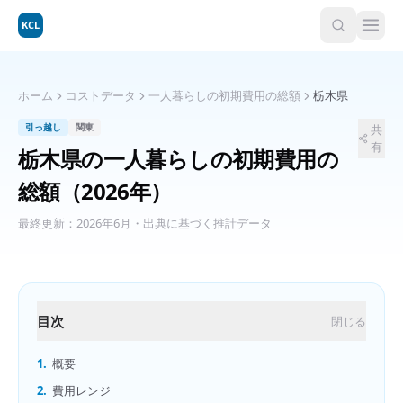
KCL
ホーム
コストデータ
一人暮らしの初期費用の総額
栃木県
引っ越し
関東
共
有
栃木県
の
一人暮らしの初期費用の
総額
（2026年）
最終更新：
2026年6月
・出典に基づく推計データ
目次
閉じる
1.
概要
2.
費用レンジ