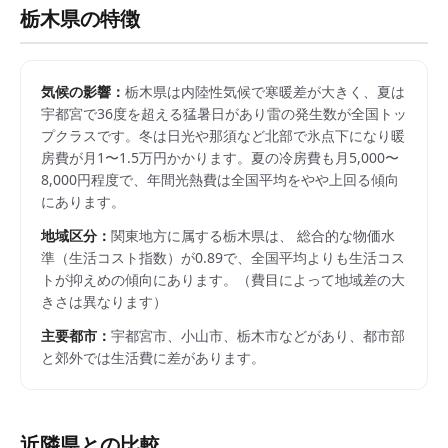
栃木県
の特徴
気候の影響：
栃木県は内陸性気候で寒暖差が大きく、夏は
宇都宮で36度を超える猛暑日があり雷の発生数が全国トッ
プクラスです。冬は日光や那須など北部で氷点下になり暖
房費が月1〜1.5万円かかります。夏の冷房費も月5,000〜
8,000円程度で、年間光熱費は全国平均をやや上回る傾向
にあります。
地域区分：
関東
地方に属する
栃木県
は、 総合的な物価水
準（生活コスト指数）が
0.89
で、
全国平均よりも生活コス
トが抑えめの傾向にあります。
（費目によって地域差の大
きさは異なります）
主要都市：
宇都宮市、小山市、栃木市
などがあり、都市部
と郊外では生活費に差があります。
近隣県との比較