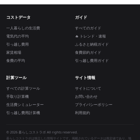
コストデータ
ガイド
一人暮らしの生活費
すべてのガイド
電気代の平均
🔥 トレンド・速報
引っ越し費用
ふるさと納税ガイド
家賃相場
食費節約ガイド
食費の平均
引っ越し費用ガイド
計算ツール
サイト情報
すべての計算ツール
サイトについて
手取り計算機
お問い合わせ
生活費シミュレーター
プライバシーポリシー
引っ越し費用計算機
利用規約
© 2026 暮らしコストラボ All rights reserved.
暮らしコストラボは独立した情報サイトです。掲載されているデータは推定値であり、地