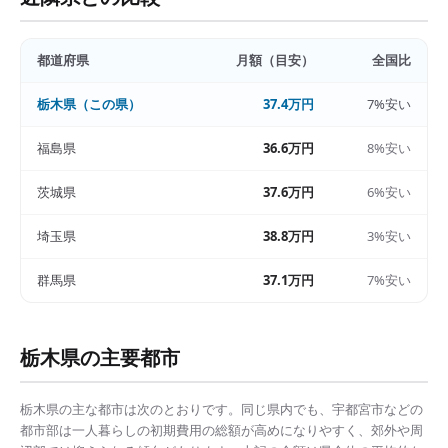
都道府県
月額（目安）
全国比
栃木県
（この県）
37.4万円
7%安い
福島県
36.6万円
8%安い
茨城県
37.6万円
6%安い
埼玉県
38.8万円
3%安い
群馬県
37.1万円
7%安い
栃木県
の主要都市
栃木県
の主な都市は次のとおりです。同じ県内でも、
宇都宮市
などの
都市部は
一人暮らしの初期費用の総額
が高めになりやすく、郊外や周