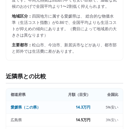
候のおかげで全国平均より1〜2割低く抑えられます。
地域区分：
四国
地方に属する
愛媛県
は、 総合的な物価水
準（生活コスト指数）が
0.86
で、
全国平均よりも生活コス
トが抑えめの傾向にあります。
（費目によって地域差の大
きさは異なります）
主要都市：
松山市、今治市、新居浜市
などがあり、都市部
と郊外では生活費に差があります。
近隣県との比較
都道府県
月額（目安）
全国比
愛媛県
（この県）
14.3万円
5%安い
広島県
14.5万円
3%安い