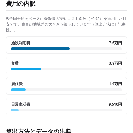
費用の内訳
※全国平均をベースに
愛媛県
の実効コスト係数（×
0.95
）を適用した目
安です。費目の地域差の大きさを加味しています（算出方法は下記参
照）。
施設利用料
7.6万円
食費
3.8万円
居住費
1.9万円
日常生活費
9,510円
算出方法とデータの出典