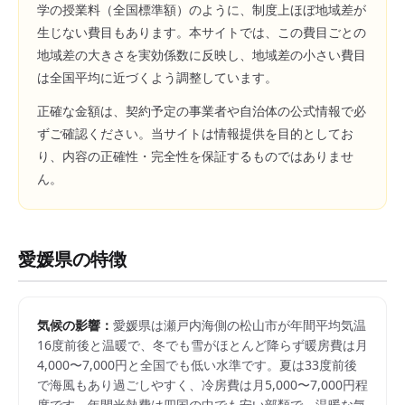
学の授業料（全国標準額）のように、制度上ほぼ地域差が
生じない費目もあります。本サイトでは、この費目ごとの
地域差の大きさを実効係数に反映し、地域差の小さい費目
は全国平均に近づくよう調整しています。
正確な金額は、契約予定の事業者や自治体の公式情報で必
ずご確認ください。当サイトは情報提供を目的としてお
り、内容の正確性・完全性を保証するものではありませ
ん。
愛媛県
の特徴
気候の影響：
愛媛県は瀬戸内海側の松山市が年間平均気温
16度前後と温暖で、冬でも雪がほとんど降らず暖房費は月
4,000〜7,000円と全国でも低い水準です。夏は33度前後
で海風もあり過ごしやすく、冷房費は月5,000〜7,000円程
度です。年間光熱費は四国の中でも安い部類で、温暖な気