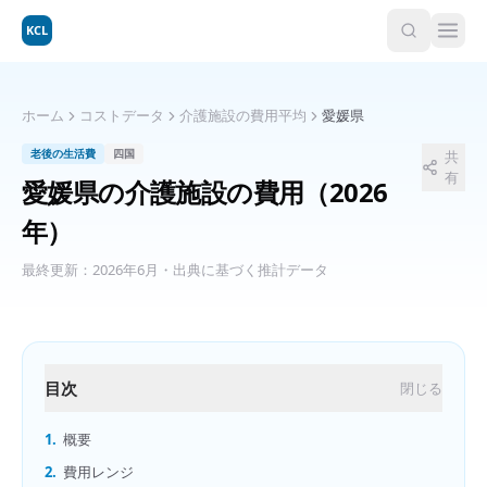
KCL
ホーム
コストデータ
介護施設の費用平均
愛媛県
老後の生活費
四国
共
有
愛媛県
の
介護施設の費用
（2026
年）
最終更新：
2026年6月
・出典に基づく推計データ
目次
閉じる
1.
概要
2.
費用レンジ