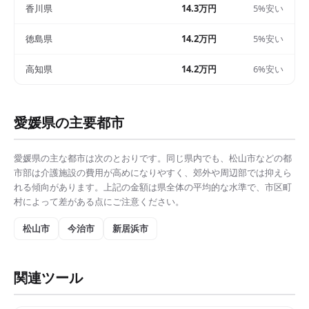
香川県
14.3万円
5%安い
徳島県
14.2万円
5%安い
高知県
14.2万円
6%安い
愛媛県
の主要都市
愛媛県
の主な都市は次のとおりです。同じ県内でも、
松山市
などの都
市部は
介護施設の費用
が高めになりやすく、郊外や周辺部では抑えら
れる傾向があります。上記の金額は県全体の平均的な水準で、市区町
村によって差がある点にご注意ください。
松山市
今治市
新居浜市
関連ツール