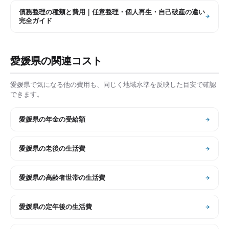
債務整理の種類と費用｜任意整理・個人再生・自己破産の違い
完全ガイド
愛媛県
の関連コスト
愛媛県
で気になる他の費用も、同じく地域水準を反映した目安で確認
できます。
愛媛県
の
年金の受給額
愛媛県
の
老後の生活費
愛媛県
の
高齢者世帯の生活費
愛媛県
の
定年後の生活費