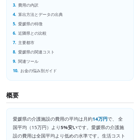
3.
費用の内訳
4.
算出方法とデータの出典
5.
愛媛県の特徴
6.
近隣県との比較
7.
主要都市
8.
愛媛県の関連コスト
9.
関連ツール
10.
お金の悩み別ガイド
概要
愛媛県
の
介護施設の費用
の平均は月約
14万円
で、 全
国平均（
15万円
）より
5%安い
です。
愛媛県の介護施
設の費用は全国平均より低めの水準です。生活コスト