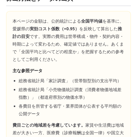
本ページの金額は、公的統計による
全国平均値
を基準に、
愛媛県
の
実効コスト係数（×
0.95
）
を反映して算出した
推
計の目安
です。実際の費用は世帯構成・物件・契約内容・
時期によって変わるため、確定値ではありません。あくま
で「全国平均と比べてどの程度か」を把握するための参考
としてご利用ください。
主な参照データ
総務省統計局「家計調査」（世帯類型別の支出平均）
総務省統計局「小売物価統計調査（消費者物価地域差
指数）」（都道府県別の物価水準）
各費目を所管する省庁・業界団体が公表する平均額の
公開データ
費目ごとの地域差を考慮しています。
家賃や生活費は地域
差が大きい一方、医療費（診療報酬は全国一律）や国立大