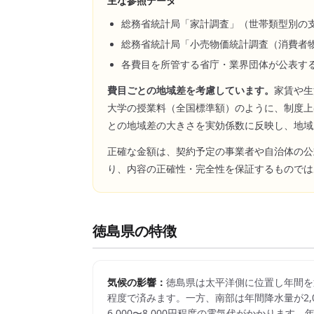
主な参照データ
総務省統計局「家計調査」（世帯類型別の
総務省統計局「小売物価統計調査（消費者
各費目を所管する省庁・業界団体が公表す
費目ごとの地域差を考慮しています。
家賃や生
大学の授業料（全国標準額）のように、制度上
との地域差の大きさを実効係数に反映し、地域
正確な金額は、契約予定の事業者や自治体の公
り、内容の正確性・完全性を保証するものでは
徳島県
の特徴
気候の影響：
徳島県は太平洋側に位置し年間を通
程度で済みます。一方、南部は年間降水量が2,
6,000〜8,000円程度の電気代がかかりま