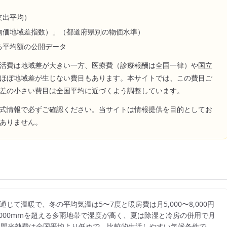
支出平均）
物価地域差指数）」（都道府県別の物価水準）
る平均額の公開データ
活費は地域差が大きい一方、医療費（診療報酬は全国一律）や国立
ほぼ地域差が生じない費目もあります。本サイトでは、この費目ご
差の小さい費目は全国平均に近づくよう調整しています。
式情報で必ずご確認ください。当サイトは情報提供を目的としてお
ありません。
じて温暖で、冬の平均気温は5〜7度と暖房費は月5,000〜8,000円
000mmを超える多雨地帯で湿度が高く、夏は除湿と冷房の併用で月
す。年間光熱費は全国平均より低めで、比較的生活しやすい気候条件で