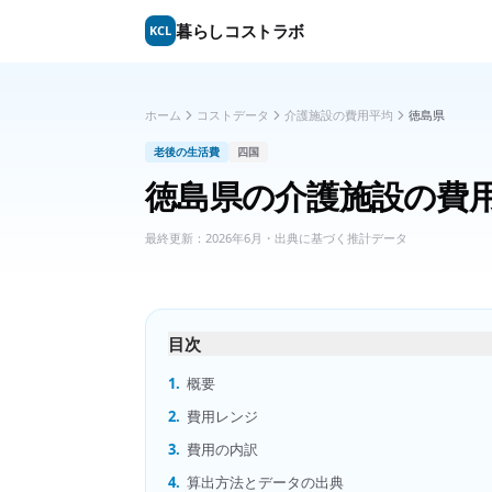
暮らしコストラボ
KCL
ホーム
コストデータ
介護施設の費用平均
徳島県
老後の生活費
四国
徳島県
の
介護施設の費
最終更新：
2026年6月
・出典に基づく推計データ
目次
1.
概要
2.
費用レンジ
3.
費用の内訳
4.
算出方法とデータの出典