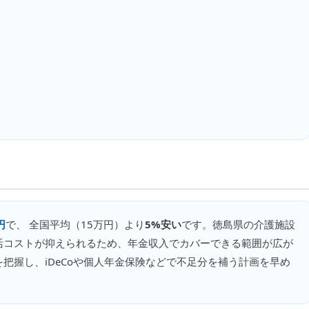
円
で、 全国平均（
15万円
）より
5%安い
です。
徳島県の介護施設
活コストが抑えられるため、年金収入でカバーできる範囲が広が
把握し、iDeCoや個人年金保険などで不足分を補う計画を早め