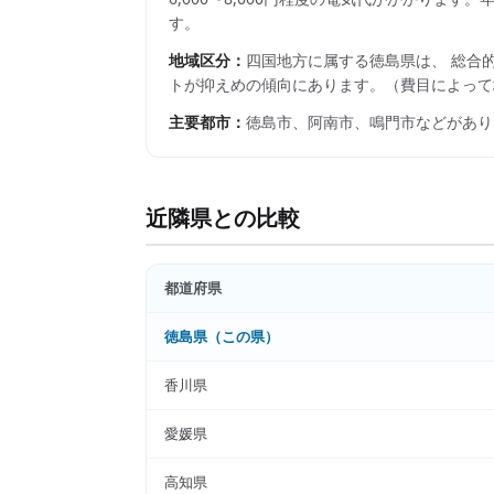
す。
地域区分：
四国
地方に属する
徳島県
は、 総合
トが抑えめの傾向にあります。
（費目によって
主要都市：
徳島市、阿南市、鳴門市
などがあり
近隣県との比較
都道府県
徳島県
（この県）
香川県
愛媛県
高知県