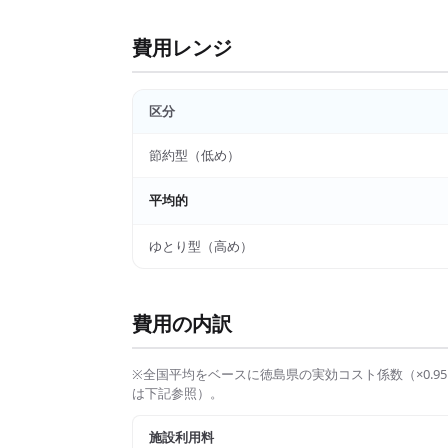
費用レンジ
区分
節約型（低め）
平均的
ゆとり型（高め）
費用の内訳
※全国平均をベースに
徳島県
の実効コスト係数（×
0.95
は下記参照）。
施設利用料