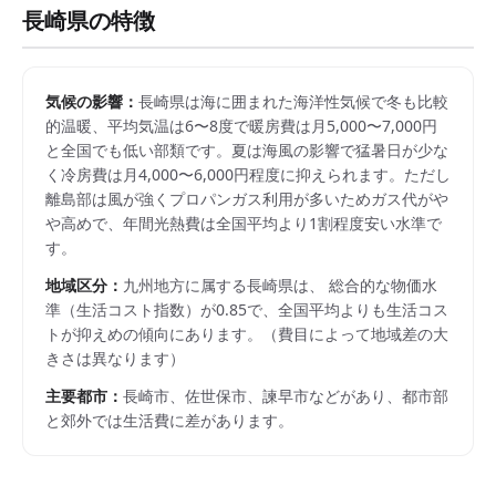
長崎県
の特徴
気候の影響：
長崎県は海に囲まれた海洋性気候で冬も比較
的温暖、平均気温は6〜8度で暖房費は月5,000〜7,000円
と全国でも低い部類です。夏は海風の影響で猛暑日が少な
く冷房費は月4,000〜6,000円程度に抑えられます。ただし
離島部は風が強くプロパンガス利用が多いためガス代がや
や高めで、年間光熱費は全国平均より1割程度安い水準で
す。
地域区分：
九州
地方に属する
長崎県
は、 総合的な物価水
準（生活コスト指数）が
0.85
で、
全国平均よりも生活コス
トが抑えめの傾向にあります。
（費目によって地域差の大
きさは異なります）
主要都市：
長崎市、佐世保市、諫早市
などがあり、都市部
と郊外では生活費に差があります。