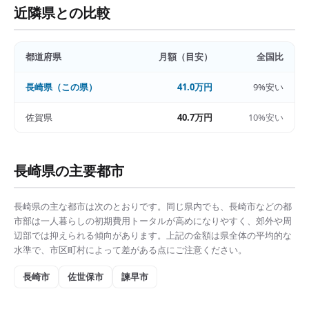
近隣県との比較
都道府県
月額（目安）
全国比
長崎県
（この県）
41.0万円
9%安い
佐賀県
40.7万円
10%安い
長崎県
の主要都市
長崎県
の主な都市は次のとおりです。同じ県内でも、
長崎市
などの都
市部は
一人暮らしの初期費用トータル
が高めになりやすく、郊外や周
辺部では抑えられる傾向があります。上記の金額は県全体の平均的な
水準で、市区町村によって差がある点にご注意ください。
長崎市
佐世保市
諫早市