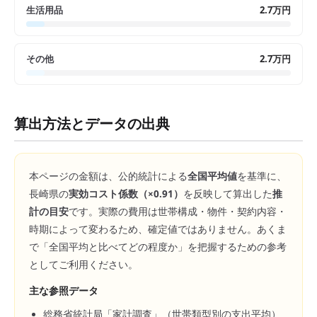
生活用品
2.7万円
その他
2.7万円
算出方法とデータの出典
本ページの金額は、公的統計による
全国平均値
を基準に、
長崎県
の
実効コスト係数（×
0.91
）
を反映して算出した
推
計の目安
です。実際の費用は世帯構成・物件・契約内容・
時期によって変わるため、確定値ではありません。あくま
で「全国平均と比べてどの程度か」を把握するための参考
としてご利用ください。
主な参照データ
総務省統計局「家計調査」（世帯類型別の支出平均）