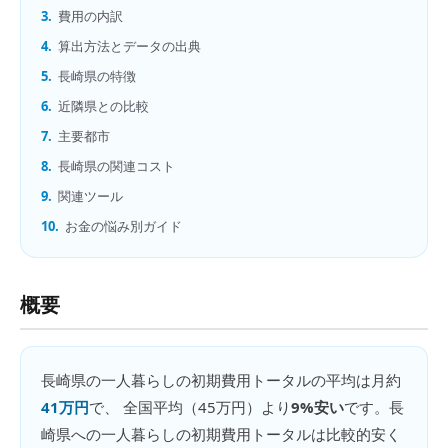
3.
費用の内訳
4.
算出方法とデータの出典
5.
長崎県の特徴
6.
近隣県との比較
7.
主要都市
8.
長崎県の関連コスト
9.
関連ツール
10.
お金の悩み別ガイド
概要
長崎県
の
一人暮らしの初期費用トータル
の平均は月約
41万円
で、 全国平均（
45万円
）より
9%安い
です。
長
崎県への一人暮らしの初期費用トータルは比較的安く