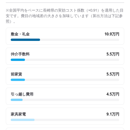
※全国平均をベースに
長崎県
の実効コスト係数（×
0.91
）を適用した目
安です。費目の地域差の大きさを加味しています（算出方法は下記参
照）。
敷金・礼金
10.9万円
仲介手数料
5.5万円
前家賃
5.5万円
引っ越し費用
4.5万円
家具家電
9.1万円