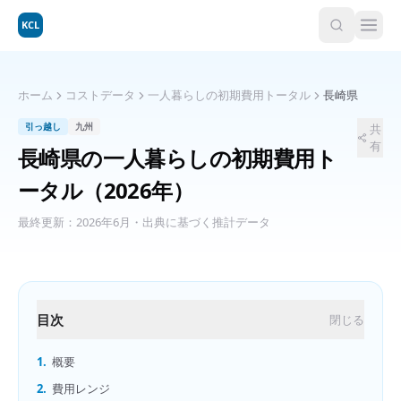
KCL
ホーム
コストデータ
一人暮らしの初期費用トータル
長崎県
引っ越し
九州
共
有
長崎県
の
一人暮らしの初期費用ト
ータル
（2026年）
最終更新：
2026年6月
・出典に基づく推計データ
目次
閉じる
1.
概要
2.
費用レンジ