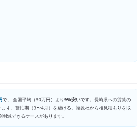
円
で、 全国平均（
30万円
）より
9%安い
です。
長崎県への賃貸の
ります。繁忙期（3〜4月）を避ける、複数社から相見積もりを取
割削減できるケースがあります。