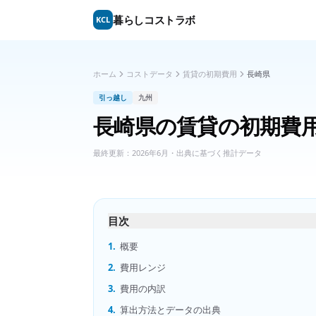
暮らしコストラボ
KCL
ホーム
コストデータ
賃貸の初期費用
長崎県
引っ越し
九州
長崎県
の
賃貸の初期費
最終更新：
2026年6月
・出典に基づく推計データ
目次
1.
概要
2.
費用レンジ
3.
費用の内訳
4.
算出方法とデータの出典