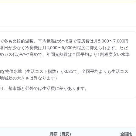
冬も比較的温暖、平均気温は6〜8度で暖房費は月5,000〜7,000円
が少なく冷房費は月4,000〜6,000円程度に抑えられます。ただ
めガス代がやや高めで、年間光熱費は全国平均より1割程度安い水準
的な物価水準（生活コスト指数）が
0.85
で、
全国平均よりも生活コス
地域差の大きさは異なります）
り、都市部と郊外では生活費に差があります。
月額（目安）
全国比