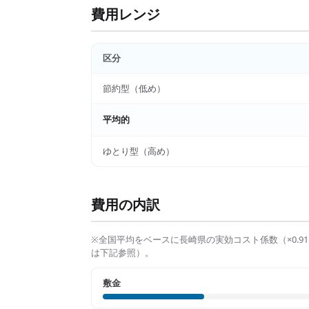
費用レンジ
区分
節約型（低め）
平均的
ゆとり型（高め）
費用の内訳
※全国平均をベースに
長崎県
の実効コスト係数（×
0.91
は下記参照）。
敷金