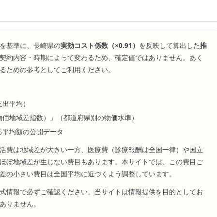
を基準に、
長崎県
の
実効コスト係数（×
0.91
）
を反映して算出した
推
契約内容・時期によって変わるため、確定値ではありません。あく
るための参考としてご利用ください。
支出平均）
物価地域差指数）」（都道府県別の物価水準）
る平均額の公開データ
活費は地域差が大きい一方、医療費（診療報酬は全国一律）や国立
ほぼ地域差が生じない費目もあります。本サイトでは、この費目ご
差の小さい費目は全国平均に近づくよう調整しています。
式情報で必ずご確認ください。当サイトは情報提供を目的としてお
ありません。