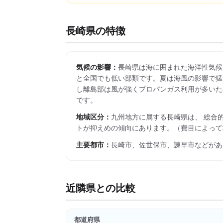
長崎県
の特徴
気候の影響：
長崎県は海に囲まれた海洋性気候で
と全国でも低い部類です。夏は海風の影響で猛暑日
し離島部は風が強くプロパンガス利用が多いた
です。
地域区分：
九州
地方に属する
長崎県
は、 総合
トが抑えめの傾向にあります。
（費目によって
主要都市：
長崎市、佐世保市、諫早市
などがあ
近隣県との比較
都道府県