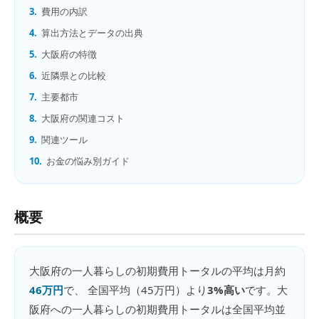
3.
費用の内訳
4.
算出方法とデータの出典
5.
大阪府の特徴
6.
近隣県との比較
7.
主要都市
8.
大阪府の関連コスト
9.
関連ツール
10.
お金の悩み別ガイド
概要
大阪府
の
一人暮らしの初期費用トータル
の平均は月約
46万円
で、 全国平均（
45万円
）より
3%高い
です。
大
阪府への一人暮らしの初期費用トータルは全国平均並