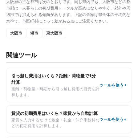
大阪府
の主な都市は次のとおりです。同じ県内でも、
大阪市
などの都
市部は
一人暮らしの初期費用トータル
が高めになりやすく、郊外や周
辺部では抑えられる傾向があります。上記の金額は県全体の平均的な
水準で、市区町村によって差がある点にご注意ください。
大阪市
堺市
東大阪市
関連ツール
引っ越し費用はいくら？距離・荷物量で1分
計算
ツールを使う
距離・荷物量・時期から引っ越し費用の目安を計
算します。
賃貸の初期費用はいくら？家賃から自動計算
ツールを使う
家賃を入力するだけで敷金・礼金・仲介手数料な
どの初期費用を計算します。