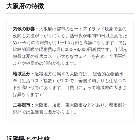
大阪府
の特徴
気候の影響：
大阪府は都市のヒートアイランド現象で夏の
夜間も気温が下がりにくく、熱帯夜が年間30日以上あるた
め7〜9月の冷房費が月1〜1.5万円と高額になります。冬は
比較的温暖で暖房費は月6,000〜8,000円程度です。年間光
熱費は夏の冷房コストが大きなウェイトを占め、全国平均
よりやや高めの傾向があります。
地域区分：
近畿
地方に属する
大阪府
は、 総合的な物価水
準（生活コスト指数）が
1.05
で、
全国平均よりも生活コス
トが高い傾向にあります。
（費目によって地域差の大きさ
は異なります）
主要都市：
大阪市、堺市、東大阪市
などがあり、都市部と
郊外では生活費に差があります。
近隣県との比較