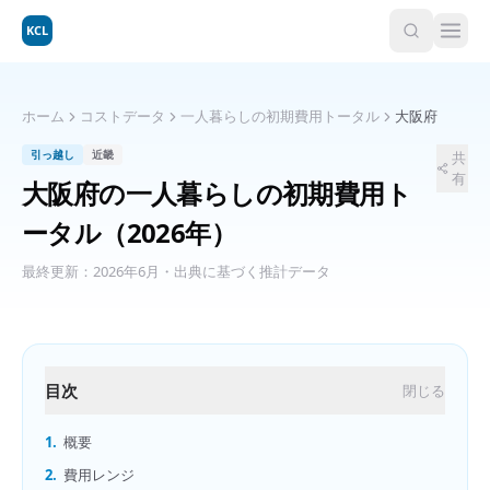
KCL
ホーム
コストデータ
一人暮らしの初期費用トータル
大阪府
引っ越し
近畿
共
有
大阪府
の
一人暮らしの初期費用ト
ータル
（2026年）
最終更新：
2026年6月
・出典に基づく推計データ
目次
閉じる
1.
概要
2.
費用レンジ