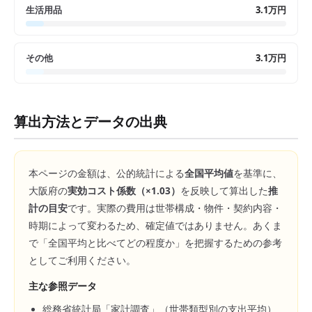
生活用品
3.1万円
その他
3.1万円
算出方法とデータの出典
本ページの金額は、公的統計による
全国平均値
を基準に、
大阪府
の
実効コスト係数（×
1.03
）
を反映して算出した
推
計の目安
です。実際の費用は世帯構成・物件・契約内容・
時期によって変わるため、確定値ではありません。あくま
で「全国平均と比べてどの程度か」を把握するための参考
としてご利用ください。
主な参照データ
総務省統計局「家計調査」（世帯類型別の支出平均）