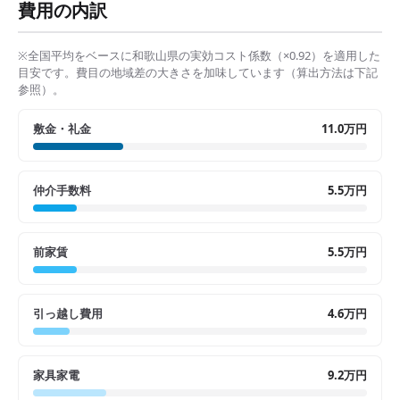
費用の内訳
※全国平均をベースに
和歌山県
の実効コスト係数（×
0.92
）を適用した
目安です。費目の地域差の大きさを加味しています（算出方法は下記
参照）。
敷金・礼金
11.0万円
仲介手数料
5.5万円
前家賃
5.5万円
引っ越し費用
4.6万円
家具家電
9.2万円