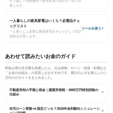
引っ越し＋初期費用＋家具家電の合計を一括で計
算します。
一人暮らしの家具家電はいくら？必需品チェ
ックリスト
ツールを使う
一人暮らしに必要な家具家電をチェックして合計
金額を計算します。
あわせて読みたいお金のガイド
和歌山県
の生活費を把握したら、次は保険・ローン・投資・転職など
「お金の仕組み」の見直しがおすすめです。家計のムダを減らしたい
方向けのガイドをまとめました。
不動産売却の手順と税金｜譲渡所得税・3000万円特別控除の
仕組み
住宅ローン変動 vs 固定どっち？2026年金利動向シミュレーシ
ョンで比較