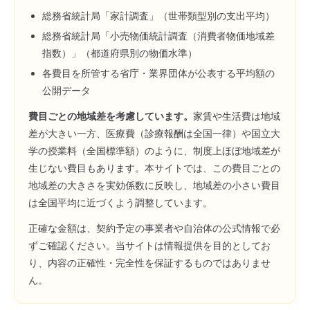
総務省統計局「家計調査」（世帯類型別の支出平均）
総務省統計局「小売物価統計調査（消費者物価地域差
指数）」（都道府県別の物価水準）
各費目を所管する省庁・業界団体が公表する平均額の
公開データ
費目ごとの地域差を考慮しています。
家賃や生活費は地域
差が大きい一方、医療費（診療報酬は全国一律）や国立大
学の授業料（全国標準額）のように、制度上ほぼ地域差が
生じない費目もあります。本サイトでは、この費目ごとの
地域差の大きさを実効係数に反映し、地域差の小さい費目
は全国平均に近づくよう調整しています。
正確な金額は、契約予定の事業者や自治体の公式情報で必
ずご確認ください。当サイトは情報提供を目的としてお
り、内容の正確性・完全性を保証するものではありませ
ん。