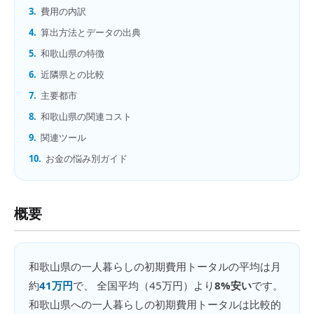
3.
費用の内訳
4.
算出方法とデータの出典
5.
和歌山県の特徴
6.
近隣県との比較
7.
主要都市
8.
和歌山県の関連コスト
9.
関連ツール
10.
お金の悩み別ガイド
概要
和歌山県
の
一人暮らしの初期費用トータル
の平均は月
約
41万円
で、 全国平均（
45万円
）より
8%安い
です。
和歌山県への一人暮らしの初期費用トータルは比較的