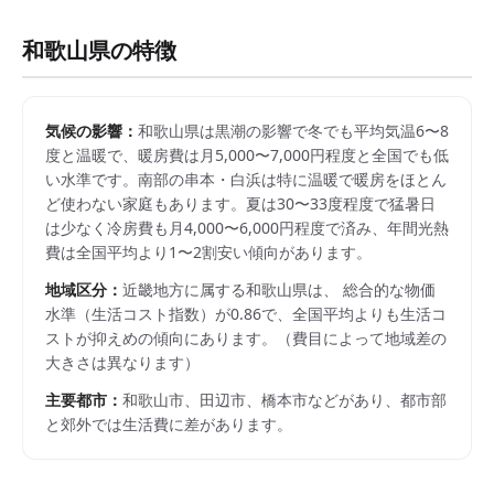
和歌山県
の特徴
気候の影響：
和歌山県は黒潮の影響で冬でも平均気温6〜8
度と温暖で、暖房費は月5,000〜7,000円程度と全国でも低
い水準です。南部の串本・白浜は特に温暖で暖房をほとん
ど使わない家庭もあります。夏は30〜33度程度で猛暑日
は少なく冷房費も月4,000〜6,000円程度で済み、年間光熱
費は全国平均より1〜2割安い傾向があります。
地域区分：
近畿
地方に属する
和歌山県
は、 総合的な物価
水準（生活コスト指数）が
0.86
で、
全国平均よりも生活コ
ストが抑えめの傾向にあります。
（費目によって地域差の
大きさは異なります）
主要都市：
和歌山市、田辺市、橋本市
などがあり、都市部
と郊外では生活費に差があります。