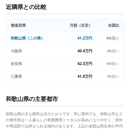
近隣県との比較
都道府県
月額（目安）
全国比
和歌山県
（この県）
41.2万円
8%安い
大阪府
46.4万円
3%高い
奈良県
42.3万円
6%安い
三重県
41.8万円
7%安い
和歌山県
の主要都市
和歌山県
の主な都市は次のとおりです。同じ県内でも、
和歌山市
など
の都市部は
一人暮らしの初期費用トータル
が高めになりやすく、郊外
や周辺部では抑えられる傾向があります。上記の金額は県全体の平均