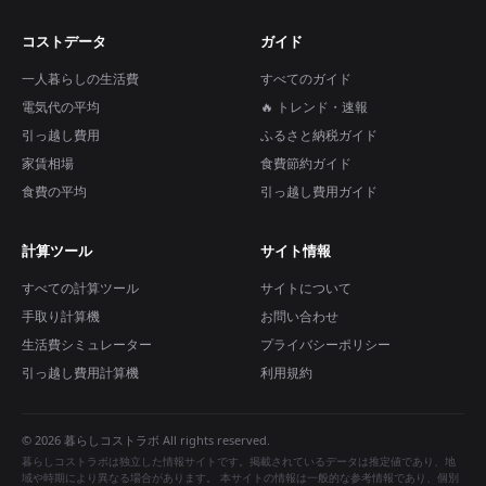
コストデータ
ガイド
一人暮らしの生活費
すべてのガイド
電気代の平均
🔥 トレンド・速報
引っ越し費用
ふるさと納税ガイド
家賃相場
食費節約ガイド
食費の平均
引っ越し費用ガイド
計算ツール
サイト情報
すべての計算ツール
サイトについて
手取り計算機
お問い合わせ
生活費シミュレーター
プライバシーポリシー
引っ越し費用計算機
利用規約
© 2026 暮らしコストラボ All rights reserved.
暮らしコストラボは独立した情報サイトです。掲載されているデータは推定値であり、地
域や時期により異なる場合があります。 本サイトの情報は一般的な参考情報であり、個別