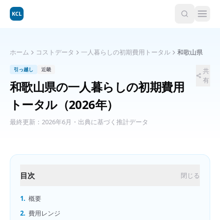
KCL
ホーム
コストデータ
一人暮らしの初期費用トータル
和歌山県
引っ越し
近畿
共
有
和歌山県
の
一人暮らしの初期費用
トータル
（2026年）
最終更新：
2026年6月
・出典に基づく推計データ
目次
閉じる
1.
概要
2.
費用レンジ