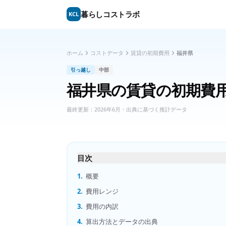
暮らしコストラボ
KCL
ホーム
コストデータ
賃貸の初期費用
福井県
引っ越し
中部
福井県
の
賃貸の初期費
最終更新：
2026年6月
・出典に基づく推計データ
目次
1.
概要
2.
費用レンジ
3.
費用の内訳
4.
算出方法とデータの出典