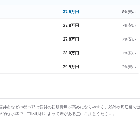
27.5万円
8%安い
27.8万円
7%安い
27.8万円
7%安い
28.0万円
7%安い
29.5万円
2%安い
福井市
などの都市部は
賃貸の初期費用
が高めになりやすく、郊外や周辺部で
均的な水準で、市区町村によって差がある点にご注意ください。