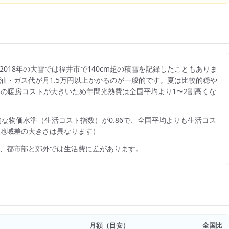
018年の大雪では福井市で140cm超の積雪を記録したこともありま
油・ガス代が月1.5万円以上かかるのが一般的です。夏は比較的穏や
が、冬の暖房コストが大きいため年間光熱費は全国平均より1〜2割高くな
的な物価水準（生活コスト指数）が
0.86
で、
全国平均よりも生活コス
地域差の大きさは異なります）
、都市部と郊外では生活費に差があります。
月額（目安）
全国比