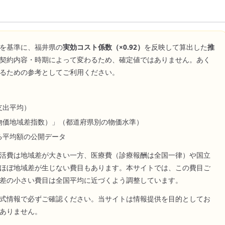
を基準に、
福井県
の
実効コスト係数（×
0.92
）
を反映して算出した
推
契約内容・時期によって変わるため、確定値ではありません。あく
るための参考としてご利用ください。
支出平均）
物価地域差指数）」（都道府県別の物価水準）
る平均額の公開データ
活費は地域差が大きい一方、医療費（診療報酬は全国一律）や国立
ほぼ地域差が生じない費目もあります。本サイトでは、この費目ご
差の小さい費目は全国平均に近づくよう調整しています。
式情報で必ずご確認ください。当サイトは情報提供を目的としてお
ありません。