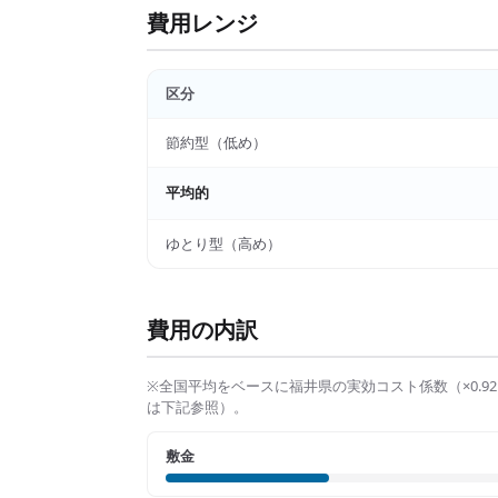
費用レンジ
区分
節約型（低め）
平均的
ゆとり型（高め）
費用の内訳
※全国平均をベースに
福井県
の実効コスト係数（×
0.92
は下記参照）。
敷金