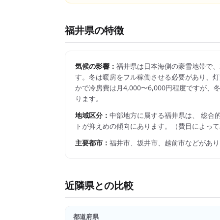
福井県
の特徴
気候の影響：
福井県は日本海側の豪雪地帯で、2
す。冬は暖房をフル稼働させる必要があり、灯
かで冷房費は月4,000〜6,000円程度です
ります。
地域区分：
中部
地方に属する
福井県
は、 総合
トが抑えめの傾向にあります。
（費目によって
主要都市：
福井市、坂井市、越前市
などがあり
近隣県との比較
都道府県