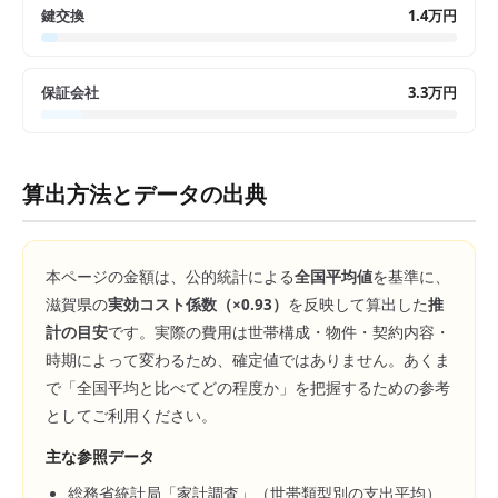
鍵交換
1.4万円
保証会社
3.3万円
算出方法とデータの出典
本ページの金額は、公的統計による
全国平均値
を基準に、
滋賀県
の
実効コスト係数（×
0.93
）
を反映して算出した
推
計の目安
です。実際の費用は世帯構成・物件・契約内容・
時期によって変わるため、確定値ではありません。あくま
で「全国平均と比べてどの程度か」を把握するための参考
としてご利用ください。
主な参照データ
総務省統計局「家計調査」（世帯類型別の支出平均）