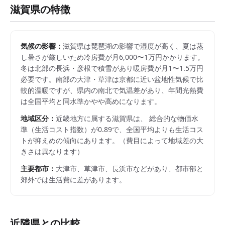
滋賀県
の特徴
気候の影響：
滋賀県は琵琶湖の影響で湿度が高く、夏は蒸
し暑さが厳しいため冷房費が月6,000〜1万円かかります。
冬は北部の長浜・彦根で積雪があり暖房費が月1〜1.5万円
必要です。南部の大津・草津は京都に近い盆地性気候で比
較的温暖ですが、県内の南北で気温差があり、年間光熱費
は全国平均と同水準かやや高めになります。
地域区分：
近畿
地方に属する
滋賀県
は、 総合的な物価水
準（生活コスト指数）が
0.89
で、
全国平均よりも生活コス
トが抑えめの傾向にあります。
（費目によって地域差の大
きさは異なります）
主要都市：
大津市、草津市、長浜市
などがあり、都市部と
郊外では生活費に差があります。
近隣県との比較