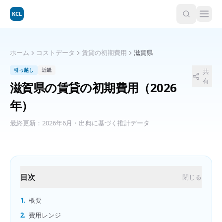
KCL
ホーム
コストデータ
賃貸の初期費用
滋賀県
引っ越し
近畿
共
有
滋賀県
の
賃貸の初期費用
（2026
年）
最終更新：
2026年6月
・出典に基づく推計データ
目次
閉じる
1.
概要
2.
費用レンジ