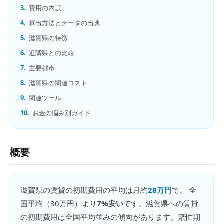
3.
費用の内訳
4.
算出方法とデータの出典
5.
滋賀県の特徴
6.
近隣県との比較
7.
主要都市
8.
滋賀県の関連コスト
9.
関連ツール
10.
お金の悩み別ガイド
概要
滋賀県
の
賃貸の初期費用
の平均は月約
28万円
で、 全
国平均（
30万円
）より
7%安い
です。
滋賀県への賃貸
の初期費用は全国平均並みの傾向があります。繁忙期