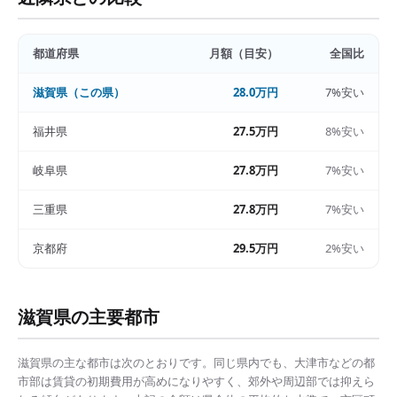
都道府県
月額（目安）
全国比
滋賀県
（この県）
28.0万円
7%安い
福井県
27.5万円
8%安い
岐阜県
27.8万円
7%安い
三重県
27.8万円
7%安い
京都府
29.5万円
2%安い
滋賀県
の主要都市
滋賀県
の主な都市は次のとおりです。同じ県内でも、
大津市
などの都
市部は
賃貸の初期費用
が高めになりやすく、郊外や周辺部では抑えら