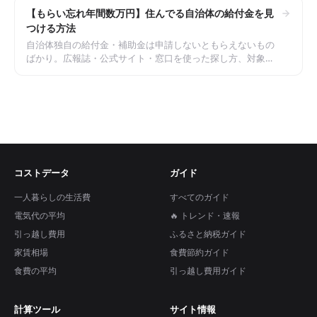
【もらい忘れ年間数万円】住んでる自治体の給付金を見
つける方法
自治体独自の給付金・補助金は申請しないともらえないもの
ばかり。広報誌・公式サイト・窓口を使った探し方、対象に
なりやすい給付の例、見落としを防ぐチェック方法を整理し
ました。
コストデータ
ガイド
一人暮らしの生活費
すべてのガイド
電気代の平均
🔥 トレンド・速報
引っ越し費用
ふるさと納税ガイド
家賃相場
食費節約ガイド
食費の平均
引っ越し費用ガイド
計算ツール
サイト情報