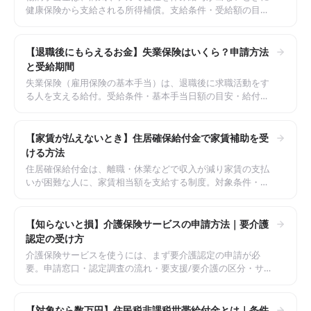
健康保険から支給される所得補償。支給条件・受給額の目
安・支給期間・申請手順を整理しました。
【退職後にもらえるお金】失業保険はいくら？申請方法
と受給期間
失業保険（雇用保険の基本手当）は、退職後に求職活動をす
る人を支える給付。受給条件・基本手当日額の目安・給付日
数・申請手順をハローワークの流れに沿って解説します。
【家賃が払えないとき】住居確保給付金で家賃補助を受
ける方法
住居確保給付金は、離職・休業などで収入が減り家賃の支払
いが困難な人に、家賃相当額を支給する制度。対象条件・支
給額の目安・申請窓口と手順を整理しました。
【知らないと損】介護保険サービスの申請方法｜要介護
認定の受け方
介護保険サービスを使うには、まず要介護認定の申請が必
要。申請窓口・認定調査の流れ・要支援/要介護の区分・サー
ビス利用開始までの手順を整理しました。
【対象なら数万円】住民税非課税世帯給付金とは｜条件