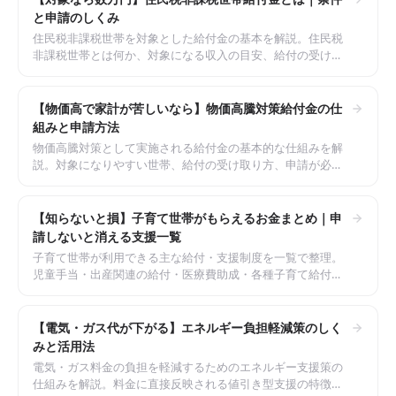
と申請のしくみ
住民税非課税世帯を対象とした給付金の基本を解説。住民税
非課税世帯とは何か、対象になる収入の目安、給付の受け取
り方（プッシュ型・確認書型）と注意点を整理しました。
【物価高で家計が苦しいなら】物価高騰対策給付金の仕
組みと申請方法
物価高騰対策として実施される給付金の基本的な仕組みを解
説。対象になりやすい世帯、給付の受け取り方、申請が必要
なケースと不要なケースの見分け方を整理しました。
【知らないと損】子育て世帯がもらえるお金まとめ｜申
請しないと消える支援一覧
子育て世帯が利用できる主な給付・支援制度を一覧で整理。
児童手当・出産関連の給付・医療費助成・各種子育て給付金
など、申請が必要な支援を見落とさないためのガイドです。
【電気・ガス代が下がる】エネルギー負担軽減策のしく
みと活用法
電気・ガス料金の負担を軽減するためのエネルギー支援策の
仕組みを解説。料金に直接反映される値引き型支援の特徴、