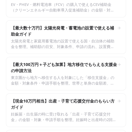
EV・PHEV・燃料電池車（FCV）の購入で使えるCEV補助金
（クリーンエネルギー自動車導入促進補助金）の金額・対象
車・申請手順を整理。自治体補助との併用や保有義務の注意
点も解説します。
【最大数十万円】太陽光発電・蓄電池の設置で使える補
助金ガイド
太陽光発電と家庭用蓄電池の設置で使える国・自治体の補助
金を整理。補助額の目安、対象条件、申請の流れ、設置費用
とのバランスや注意点をわかりやすく解説します。
【最大100万円＋子ども加算】地方移住でもらえる支援金
の申請方法
東京圏から地方へ移住する人を対象にした「移住支援金」の
金額・対象条件・申請手順を整理。世帯と単身の金額差、子
育て世帯の加算、就業や起業の要件、注意点を解説します。
【現金10万円相当】出産・子育て応援交付金のもらい方
ガイド
妊娠届・出生届の時に受け取れる「出産・子育て応援交付
金」の金額・対象・申請手順を整理。妊娠時と出産時の2回の
給付、面談との関係、他の出産関連給付との違いを解説しま
す。