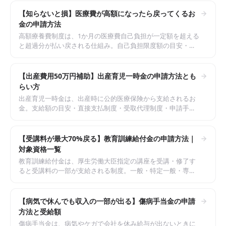
【知らないと損】医療費が高額になったら戻ってくるお
金の申請方法
高額療養費制度は、1か月の医療費自己負担が一定額を超える
と超過分が払い戻される仕組み。自己負担限度額の目安・申
請手順・限度額適用認定証の使い方を整理しました。
【出産費用50万円補助】出産育児一時金の申請方法とも
らい方
出産育児一時金は、出産時に公的医療保険から支給されるお
金。支給額の目安・直接支払制度・受取代理制度・申請手順
を整理し、出産費用の自己負担を抑える方法を解説します。
【受講料が最大70%戻る】教育訓練給付金の申請方法｜
対象資格一覧
教育訓練給付金は、厚生労働大臣指定の講座を受講・修了す
ると受講料の一部が支給される制度。一般・特定一般・専門
実践の3区分の違い、給付率の目安、申請手順を解説します。
【病気で休んでも収入の一部が出る】傷病手当金の申請
方法と受給額
傷病手当金は、病気やケガで会社を休み給与が出ないときに