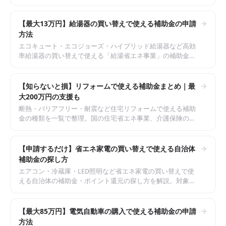
対象、申請の要否、家庭でできる節約との組み合わせ方を整
理しました。
【最大13万円】給湯器の買い替えで使える補助金の申請
方法
エコキュート・エコジョーズ・ハイブリッド給湯器など高効
率給湯器の買い替えで使える「給湯省エネ事業」の補助金
額・対象機器・申請手順を整理。予算上限や注意点もまとめ
ました。
【知らないと損】リフォームで使える補助金まとめ｜最
大200万円の支援も
断熱・バリアフリー・耐震など住宅リフォームで使える補助
金の種類を一覧で整理。国の住宅省エネ事業、介護保険の住
宅改修、自治体補助の組み合わせ方と申請手順を解説しま
す。
【申請するだけ】省エネ家電の買い替えで使える自治体
補助金の探し方
エアコン・冷蔵庫・LED照明など省エネ家電の買い替えで使
える自治体の補助金・ポイント還元の探し方を解説。対象家
電の条件、申請手順、見落としを防ぐコツを整理しました。
【最大85万円】電気自動車の購入で使える補助金の申請
方法