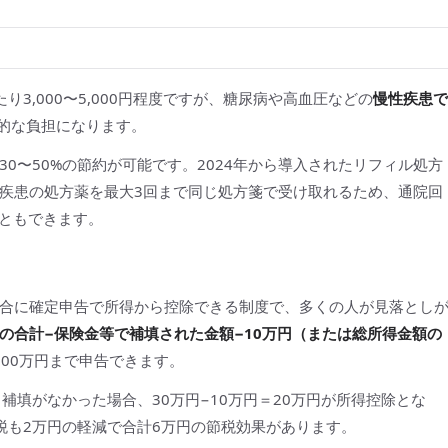
3,000〜5,000円程度ですが、糖尿病や高血圧などの
慢性疾患で
続的な負担になります。
0〜50%の節約が可能です。2024年から導入されたリフィル処方
疾患の処方薬を最大3回まで同じ処方箋で受け取れるため、通院回
すこともできます。
合に確定申告で所得から控除できる制度で、多くの人が見落とし
の合計−保険金等で補填された金額−10万円（または総所得金額の
00万円まで申告できます。
補填がなかった場合、30万円−10万円＝20万円が所得控除とな
税も2万円の軽減で合計6万円の節税効果があります。