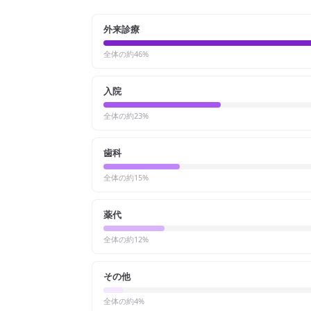
外来診療
全体の約
46
%
入院
全体の約
23
%
歯科
全体の約
15
%
薬代
全体の約
12
%
その他
全体の約
4
%