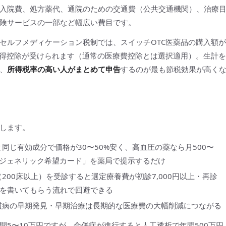
入院費、処方薬代、通院のための交通費（公共交通機関）、治療
険サービスの一部など幅広い費目です。
セルフメディケーション税制では、スイッチOTC医薬品の購入額が
で所得控除が受けられます（通常の医療費控除とは選択適用）。生計を
、
所得税率の高い人がまとめて申告
するのが最も節税効果が高く
します。
同じ有効成分で価格が30〜50%安く、高血圧の薬なら月500〜
節約。「ジェネリック希望カード」を薬局で提示するだけ
200床以上）を受診すると選定療養費が初診7,000円以上・再診
状を書いてもらう流れで回避できる
慣病の早期発見・早期治療は長期的な医療費の大幅削減につながる
5〜10万円ですが、合併症が進行すると人工透析で年間500万円