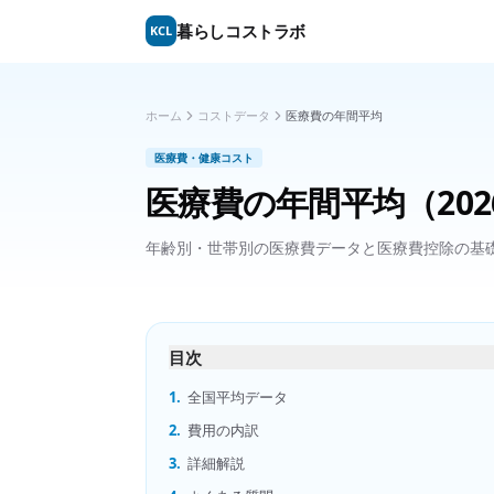
暮らしコストラボ
KCL
ホーム
コストデータ
医療費の年間平均
医療費・健康コスト
医療費の年間平均
（20
年齢別・世帯別の医療費データと医療費控除の基
目次
1.
全国平均データ
2.
費用の内訳
3.
詳細解説