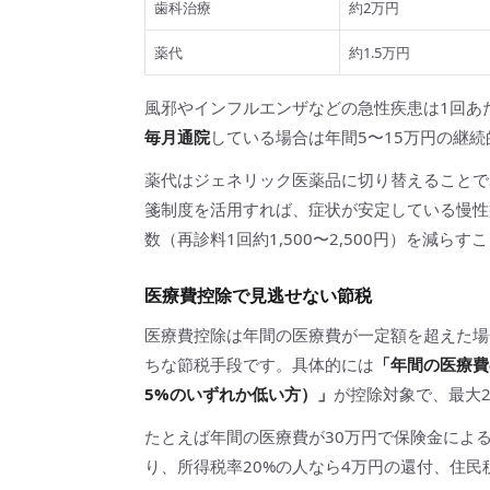
歯科治療
約2万円
薬代
約1.5万円
風邪やインフルエンザなどの急性疾患は1回あたり
毎月通院
している場合は年間5〜15万円の継
薬代はジェネリック医薬品に切り替えることで3
箋制度を活用すれば、症状が安定している慢性
数（再診料1回約1,500〜2,500円）を減ら
医療費控除で見逃せない節税
医療費控除は年間の医療費が一定額を超えた場
ちな節税手段です。具体的には
「年間の医療費
5%のいずれか低い方）」
が控除対象で、最大2
たとえば年間の医療費が30万円で保険金による
り、所得税率20%の人なら4万円の還付、住民