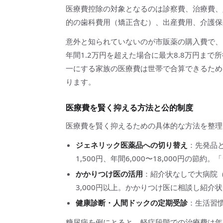
医療費控除の対象となるのは診察費、治療費、
的の歯科費用（矯正含む）、出産費用、介護保
意外と知られていないのが市販薬の購入費で、
年間1.2万円を超えた場合に最大8.8万円ま
一にする家族の医療費は世帯で合算できるため
ります。
医療費を賢く抑える方法と公的制度
医療費を賢く抑えるための具体的な方法を整理
ジェネリック医薬品への切り替え
：先発品と
1,500円、年間6,000〜18,000円の
かかりつけ医の活用
：紹介状なしで大病院（
3,000円以上。かかりつけ医に相談し紹介
健康診断・人間ドックの定期受診
：生活習
糖尿病を例にとると、軽症段階での治療費は年間