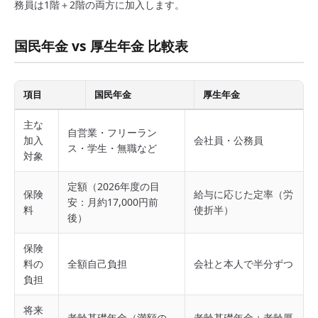
務員は1階＋2階の両方に加入します。
国民年金 vs 厚生年金 比較表
項目
国民年金
厚生年金
主な
自営業・フリーラン
加入
会社員・公務員
ス・学生・無職など
対象
定額（2026年度の目
保険
給与に応じた定率（労
安：月約17,000円前
料
使折半）
後）
保険
料の
全額自己負担
会社と本人で半分ずつ
負担
将来
老齢基礎年金（満額の
老齢基礎年金＋老齢厚