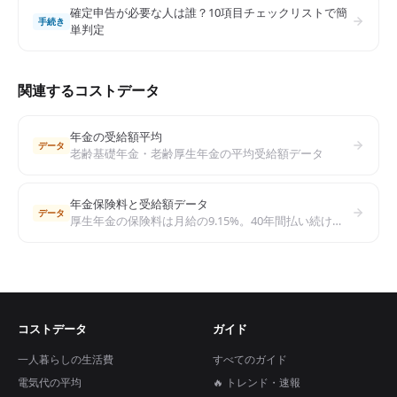
確定申告が必要な人は誰？10項目チェックリストで簡
手続き
単判定
関連するコストデータ
年金の受給額平均
データ
老齢基礎年金・老齢厚生年金の平均受給額データ
年金保険料と受給額データ
データ
厚生年金の保険料は月給の9.15%。40年間払い続けるといくらもらえる？年収別の年金受給額シミュレーションと老後対策
コストデータ
ガイド
一人暮らしの生活費
すべてのガイド
電気代の平均
🔥 トレンド・速報