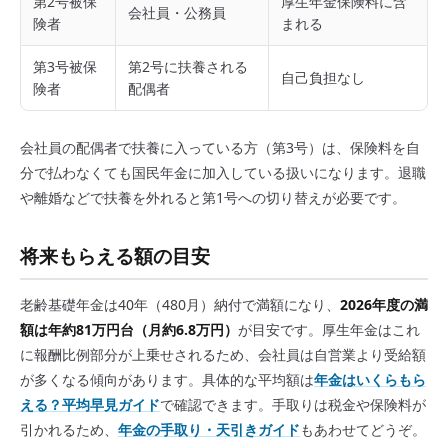
第2号被保
厚生年金保険料に含
会社員・公務員
険者
まれる
第3号被保
第2号に扶養される
自己負担なし
険者
配偶者
会社員の配偶者で扶養に入っている方（第3号）は、保険料を自
分で払わなくても国民年金に加入している扱いになります。退職
や離婚などで扶養を外れると第1号への切り替えが必要です。
将来もらえる額の目安
老齢基礎年金は40年（480月）納付で満額になり、
2026年度の満
額は年約81万円台（月約6.8万円）
が目安です。厚生年金はこれ
に報酬比例部分が上乗せされるため、会社員は自営業より受給額
が多くなる傾向があります。具体的な平均額は
年金はいくらもら
える？平均早見ガイド
で確認できます。手取りは税金や保険料が
引かれるため、
年金の手取り・天引きガイド
もあわせてどうぞ。