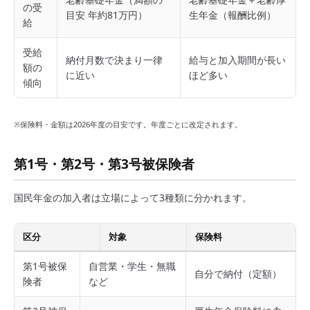
の受
目安 年約81万円）
生年金（報酬比例）
給
受給
納付月数で決まり一律
給与と加入期間が長い
額の
に近い
ほど多い
傾向
※保険料・金額は2026年度の目安です。年度ごとに改定されます。
第1号・第2号・第3号被保険者
国民年金の加入者は立場によって3種類に分かれます。
区分
対象
保険料
第1号被保
自営業・学生・無職
自分で納付（定額）
険者
など