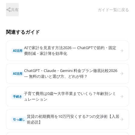
共有
ガイド一覧に戻る
関連するガイド
AIで家計を見直す方法2026 — ChatGPTで節約・固定
AI活用
費削減・家計簿を効率化
ChatGPT・Claude・Gemini 料金プラン徹底比較2026
AI活用
— 無料の違いと選び方、どれが得？
子育て費用は0歳〜大学卒業までいくら？年齢別シミ
手続き
ュレーション
賃貸の初期費用を10万円安くする7つの交渉術【入居
引っ越し
前必読】