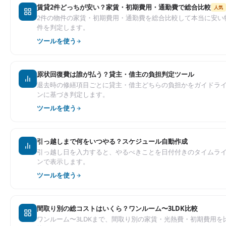
賃貸2件どっちが安い？家賃・初期費用・通勤費で総合比較
人気
2件の物件の家賃・初期費用・通勤費を総合比較して本当に安い
件を判定します。
ツールを使う
原状回復費は誰が払う？貸主・借主の負担判定ツール
退去時の修繕項目ごとに貸主・借主どちらの負担かをガイドラ
ンに基づき判定します。
ツールを使う
引っ越しまで何をいつやる？スケジュール自動作成
引っ越し日を入力すると、やるべきことを日付付きのタイムラ
ンで表示します。
ツールを使う
間取り別の総コストはいくら？ワンルーム〜3LDK比較
ワンルーム〜3LDKまで、間取り別の家賃・光熱費・初期費用を