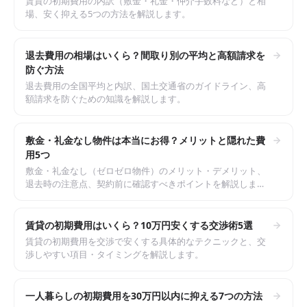
賃貸の初期費用の内訳（敷金・礼金・仲介手数料など）と相
場、安く抑える5つの方法を解説します。
退去費用の相場はいくら？間取り別の平均と高額請求を
防ぐ方法
退去費用の全国平均と内訳、国土交通省のガイドライン、高
額請求を防ぐための知識を解説します。
敷金・礼金なし物件は本当にお得？メリットと隠れた費
用5つ
敷金・礼金なし（ゼロゼロ物件）のメリット・デメリット、
退去時の注意点、契約前に確認すべきポイントを解説しま
す。
賃貸の初期費用はいくら？10万円安くする交渉術5選
賃貸の初期費用を交渉で安くする具体的なテクニックと、交
渉しやすい項目・タイミングを解説します。
一人暮らしの初期費用を30万円以内に抑える7つの方法