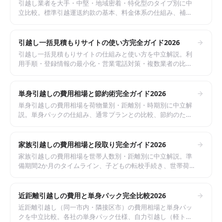
引越し業者を大手・中堅・地域密着・特化型のタイプ別に中
立比較。標準引越運送約款の基本、料金体系の仕組み、補
償・荷物保険、引越安心マーク制度まで2026年版で整理。複
数見積もりで適正価格を見極めるための完全ガイド。
引越し一括見積もりサイトの使い方完全ガイド2026
引越し一括見積もりサイトの仕組みと使い方を中立解説。利
用手順・登録情報の最小化・営業電話対策・複数業者の比較
ポイント・標準引越運送約款の基本まで2026年版で整理。特
定サイトを推奨せず安全に活用する方法を網羅。
単身引越しの費用相場と節約術完全ガイド2026
単身引越しの費用相場を荷物量別・距離別・時期別に中立解
説。単身パックの仕組み、通常プランとの比較、節約のため
の10の実務ポイントまで2026年版で整理。一人暮らしを安く
引越すための完全ガイド。
家族引越しの費用相場と段取り完全ガイド2026
家族引越しの費用相場を世帯人数別・距離別に中立解説。準
備期間2か月のタイムライン、子どもの転校手続き、世帯荷物
量別のトラックサイズまで2026年版で整理。家族で失敗しな
い引越しの完全ガイド。
近距離引越しの費用と単身パック完全比較2026
近距離引越し（同一市内・隣接区市）の費用相場と単身パッ
クを中立比較。各社の単身パック仕様、自力引越し（軽トラ