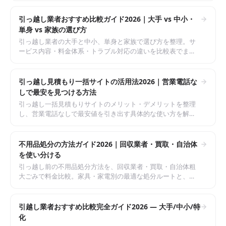
引っ越し業者おすすめ比較ガイド2026｜大手 vs 中小・
単身 vs 家族の選び方
引っ越し業者の大手と中小、単身と家族で選び方を整理。サ
ービス内容・料金体系・トラブル対応の違いを比較表でまと
めた、失敗しない業者選びの完全ガイド。
引っ越し見積もり一括サイトの活用法2026｜営業電話な
しで最安を見つける方法
引っ越し一括見積もりサイトのメリット・デメリットを整理
し、営業電話なしで最安値を引き出す具体的な使い方を解
説。各サイトの特徴と使い分けまでまとめた完全ガイド。
不用品処分の方法ガイド2026｜回収業者・買取・自治体
を使い分ける
引っ越し前の不用品処分方法を、回収業者・買取・自治体粗
大ごみで料金比較。家具・家電別の最適な処分ルートと、損
しない判断基準まで解説した完全ガイド。
引越し業者おすすめ比較完全ガイド2026 — 大手/中小/特
化