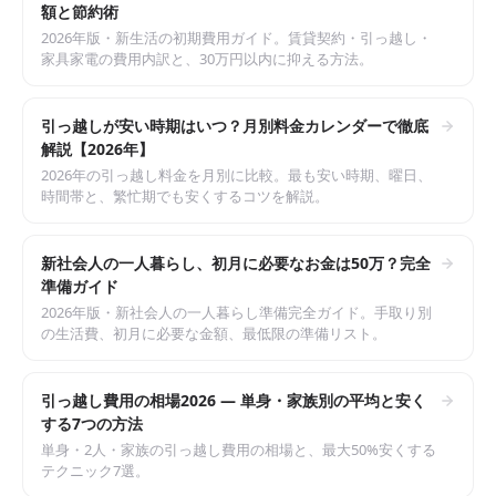
額と節約術
2026年版・新生活の初期費用ガイド。賃貸契約・引っ越し・
家具家電の費用内訳と、30万円以内に抑える方法。
引っ越しが安い時期はいつ？月別料金カレンダーで徹底
解説【2026年】
2026年の引っ越し料金を月別に比較。最も安い時期、曜日、
時間帯と、繁忙期でも安くするコツを解説。
新社会人の一人暮らし、初月に必要なお金は50万？完全
準備ガイド
2026年版・新社会人の一人暮らし準備完全ガイド。手取り別
の生活費、初月に必要な金額、最低限の準備リスト。
引っ越し費用の相場2026 — 単身・家族別の平均と安く
する7つの方法
単身・2人・家族の引っ越し費用の相場と、最大50%安くする
テクニック7選。