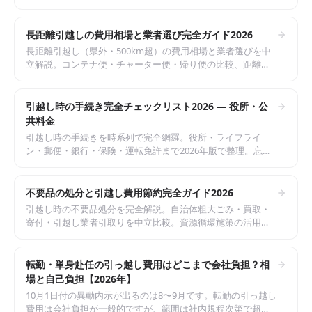
レンタル・赤帽）との比較、近距離での節約ポイントまで
2026年版で整理。
長距離引越しの費用相場と業者選び完全ガイド2026
長距離引越し（県外・500km超）の費用相場と業者選びを中
立解説。コンテナ便・チャーター便・帰り便の比較、距離別
料金目安、長距離特有の注意点まで2026年版で整理。県外引
越しを失敗しない完全ガイド。
引越し時の手続き完全チェックリスト2026 — 役所・公
共料金
引越し時の手続きを時系列で完全網羅。役所・ライフライ
ン・郵便・銀行・保険・運転免許まで2026年版で整理。忘れ
がちな手続きと罰則リスクも解説。引越し前後でやるべきこ
とを一覧化したチェックリスト。
不要品の処分と引越し費用節約完全ガイド2026
引越し時の不要品処分を完全解説。自治体粗大ごみ・買取・
寄付・引越し業者引取りを中立比較。資源循環施策の活用、
家電リサイクル法の基本、処分で引越し費用を1〜5万円節約
する実務まで2026年版で整理。
転勤・単身赴任の引っ越し費用はどこまで会社負担？相
場と自己負担【2026年】
10月1日付の異動内示が出るのは8〜9月です。転勤の引っ越し
費用は会社負担が一般的ですが、範囲は社内規程次第で超過