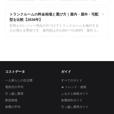
分は自己負担になります。赴任手当や支度金の課税扱い、二
重家賃、指定業者と相見積もりの関係まで、実際にかかるお
金を整理しました。
トランクルームの料金相場と選び方｜屋内・屋外・宅配
型を比較【2026年】
衣替えやレジャー用品の片づけでトランクルームを検討する
人が増える季節です。屋内型は月3,000〜15,000円、屋外コン
テナは月2,500円〜、宅配型は箱単位で数百円から。サイズ別
の料金相場、初期費用、宅配型との使い分け、契約前の注意
点をまとめました。
コストデータ
ガイド
一人暮らしの生活費
すべてのガイド
電気代の平均
🔥 トレンド・速報
引っ越し費用
ふるさと納税ガイド
家賃相場
食費節約ガイド
食費の平均
引っ越し費用ガイド