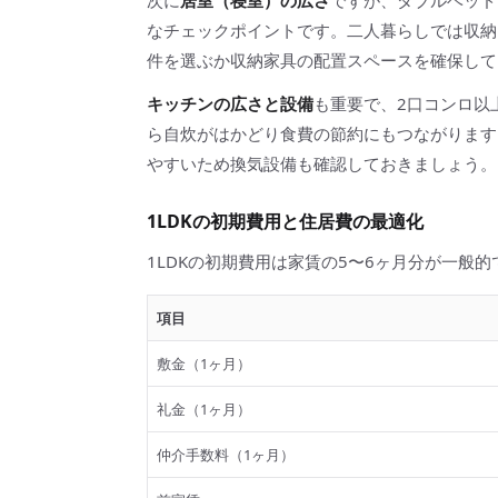
次に
居室（寝室）の広さ
ですが、ダブルベッド
なチェックポイントです。二人暮らしでは収納
件を選ぶか収納家具の配置スペースを確保して
キッチンの広さと設備
も重要で、2口コンロ以
ら自炊がはかどり食費の節約にもつながります
やすいため換気設備も確認しておきましょう。
1LDKの初期費用と住居費の最適化
1LDKの初期費用は家賃の5〜6ヶ月分が一般的
項目
敷金（1ヶ月）
礼金（1ヶ月）
仲介手数料（1ヶ月）