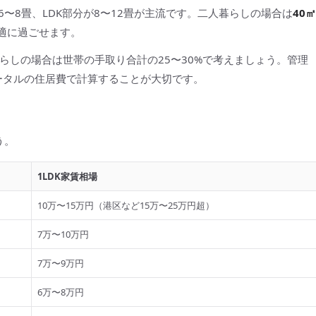
が6〜8畳、LDK部分が8〜12畳が主流です。二人暮らしの場合は
40㎡
適に過ごせます。
らしの場合は世帯の手取り合計の25〜30%で考えましょう。管理
たトータルの住居費で計算することが大切です。
う。
1LDK家賃相場
10万〜15万円（港区など15万〜25万円超）
7万〜10万円
7万〜9万円
6万〜8万円