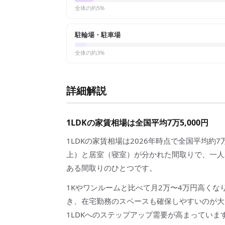
全体の約
5
%
駐輪場・駐車場
全体の約
3
%
詳細解説
1LDKの家賃相場は全国平均7万5,000円
1LDKの家賃相場は2026年時点で全国平均約7
上）と居室（寝室）が分かれた間取りで、一人
ある間取りのひとつです。
1Kやワンルームと比べて月2万〜4万円高く
き、在宅勤務のスペースも確保しやすいのが大
1LDKへのステップアップ需要が高まっていま