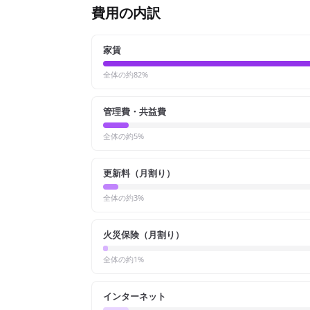
費用の内訳
家賃
全体の約
82
%
管理費・共益費
全体の約
5
%
更新料（月割り）
全体の約
3
%
火災保険（月割り）
全体の約
1
%
インターネット