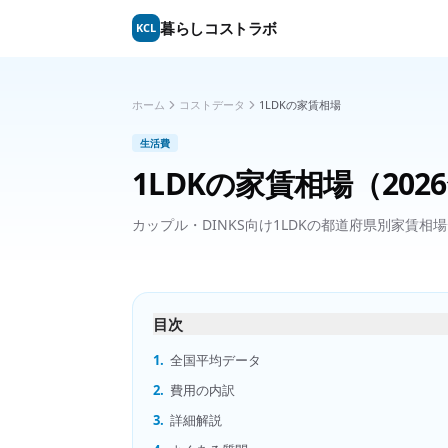
暮らしコストラボ
KCL
ホーム
コストデータ
1LDKの家賃相場
生活費
1LDKの家賃相場
（202
カップル・DINKS向け1LDKの都道府県別家賃相
目次
1.
全国平均データ
2.
費用の内訳
3.
詳細解説