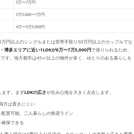
5万〜7万円
5万5,000〜7万円
4万〜5万5,000円
5万円以上のシングルまたは世帯手取り50万円以上のカップルでな
・博多エリアに近い1LDKが6万〜7万5,000円
で借りられるため、
適です。地方都市は45㎡以上の物件が多く、ゆとりのある暮らしを
します。まず
LDKの広さ
が住み心地を大きく左右します。
ァ両方は置きにくい
ァを配置可能。二人暮らしの推奨ライン
を確保できる