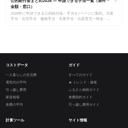
公的給付金まとめ2026 — 申請できる手当一覧（条件・
金額・窓口）
2026年に申請できる公的給付金・手当を1ページに集約。児童
手当・住宅手当・傷病手当・失業手当・出産育児一時金・年
金生活者支援給付金など条件・金額・申請窓口を一覧表で完
全整理。
コストデータ
ガイド
一人暮らしの生活費
すべてのガイド
電気代の平均
🔥 トレンド・速報
引っ越し費用
ふるさと納税ガイド
家賃相場
食費節約ガイド
食費の平均
引っ越し費用ガイド
計算ツール
サイト情報