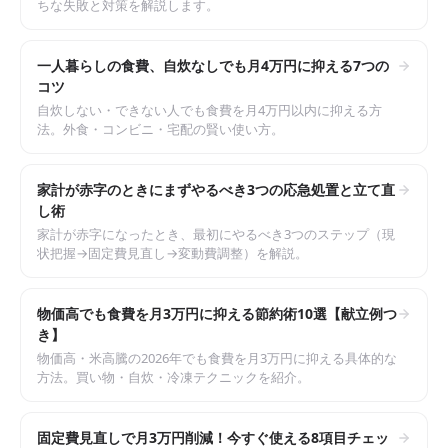
ちな失敗と対策を解説します。
一人暮らしの食費、自炊なしでも月4万円に抑える7つの
コツ
自炊しない・できない人でも食費を月4万円以内に抑える方
法。外食・コンビニ・宅配の賢い使い方。
家計が赤字のときにまずやるべき3つの応急処置と立て直
し術
家計が赤字になったとき、最初にやるべき3つのステップ（現
状把握→固定費見直し→変動費調整）を解説。
物価高でも食費を月3万円に抑える節約術10選【献立例つ
き】
物価高・米高騰の2026年でも食費を月3万円に抑える具体的な
方法。買い物・自炊・冷凍テクニックを紹介。
固定費見直しで月3万円削減！今すぐ使える8項目チェッ