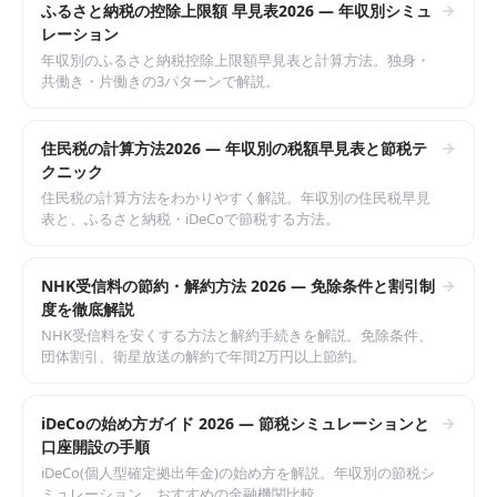
ふるさと納税の控除上限額 早見表2026 — 年収別シミュ
レーション
年収別のふるさと納税控除上限額早見表と計算方法。独身・
共働き・片働きの3パターンで解説。
住民税の計算方法2026 — 年収別の税額早見表と節税テ
クニック
住民税の計算方法をわかりやすく解説。年収別の住民税早見
表と、ふるさと納税・iDeCoで節税する方法。
NHK受信料の節約・解約方法 2026 — 免除条件と割引制
度を徹底解説
NHK受信料を安くする方法と解約手続きを解説。免除条件、
団体割引、衛星放送の解約で年間2万円以上節約。
iDeCoの始め方ガイド 2026 — 節税シミュレーションと
口座開設の手順
iDeCo(個人型確定拠出年金)の始め方を解説。年収別の節税シ
ミュレーション、おすすめの金融機関比較。