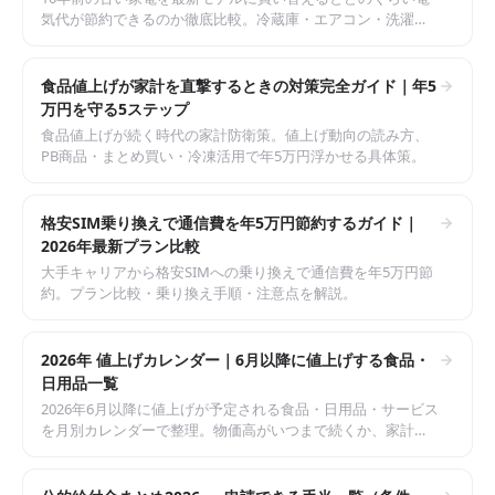
気代が節約できるのか徹底比較。冷蔵庫・エアコン・洗濯機
の年間節約額、元が取れる年数、安く買う時期まで解説。
食品値上げが家計を直撃するときの対策完全ガイド｜年5
万円を守る5ステップ
食品値上げが続く時代の家計防衛策。値上げ動向の読み方、
PB商品・まとめ買い・冷凍活用で年5万円浮かせる具体策。
格安SIM乗り換えで通信費を年5万円節約するガイド｜
2026年最新プラン比較
大手キャリアから格安SIMへの乗り換えで通信費を年5万円節
約。プラン比較・乗り換え手順・注意点を解説。
2026年 値上げカレンダー｜6月以降に値上げする食品・
日用品一覧
2026年6月以降に値上げが予定される食品・日用品・サービス
を月別カレンダーで整理。物価高がいつまで続くか、家計を
守る具体的な節約のコツまでまとめました。