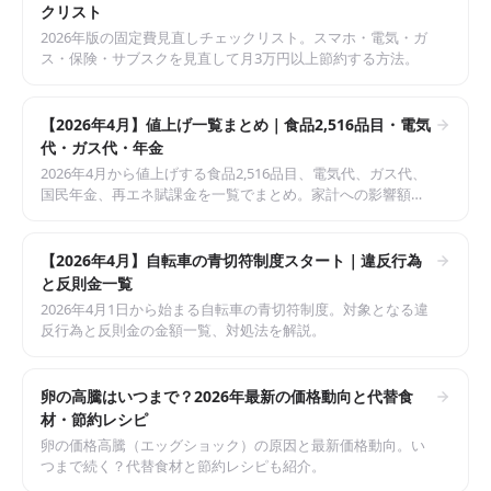
クリスト
2026年版の固定費見直しチェックリスト。スマホ・電気・ガ
ス・保険・サブスクを見直して月3万円以上節約する方法。
【2026年4月】値上げ一覧まとめ｜食品2,516品目・電気
代・ガス代・年金
2026年4月から値上げする食品2,516品目、電気代、ガス代、
国民年金、再エネ賦課金を一覧でまとめ。家計への影響額と
対策も解説。
【2026年4月】自転車の青切符制度スタート｜違反行為
と反則金一覧
2026年4月1日から始まる自転車の青切符制度。対象となる違
反行為と反則金の金額一覧、対処法を解説。
卵の高騰はいつまで？2026年最新の価格動向と代替食
材・節約レシピ
卵の価格高騰（エッグショック）の原因と最新価格動向。い
つまで続く？代替食材と節約レシピも紹介。