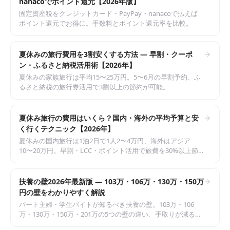
nanacoでポイント還元【2026年版】
固定資産税をクレジットカード・PayPay・nanacoで払えば
ポイント還元でお得に。手数料とポイント還元率を比較。
夏休みの旅行費用を3割安くする方法 — 早割・クーポ
ン・ふるさと納税活用術【2026年】
夏休みの家族旅行は平均15〜25万円。5〜6月の早割予約、ふ
るさと納税の旅行券活用で3割以上の節約が可能。
夏休み旅行の費用はいくら？国内・海外の平均予算と安
く行くテクニック【2026年】
夏休みの国内旅行は1泊2日で1人2〜4万円、海外はアジア
10〜20万円。早割・LCC・ポイント活用で旅費を30%以上節
約する方法。
扶養の壁2026年最新版 — 103万・106万・130万・150万
円の壁をわかりやすく解説
パート主婦・学生バイトが知るべき扶養の壁。103万・106
万・130万・150万・201万の5つの壁の違い、手取りが減る年
収ゾーン、最適な働き方を解説。