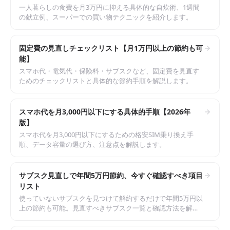
一人暮らしの食費を月3万円に抑える具体的な自炊術、1週間
の献立例、スーパーでの買い物テクニックを紹介します。
固定費の見直しチェックリスト【月1万円以上の節約も可
能】
スマホ代・電気代・保険料・サブスクなど、固定費を見直す
ためのチェックリストと具体的な節約手順を解説します。
スマホ代を月3,000円以下にする具体的手順【2026年
版】
スマホ代を月3,000円以下にするための格安SIM乗り換え手
順、データ容量の選び方、注意点を解説します。
サブスク見直しで年間5万円節約、今すぐ確認すべき項目
リスト
使っていないサブスクを見つけて解約するだけで年間5万円以
上の節約も可能。見直すべきサブスク一覧と確認方法を解説
します。