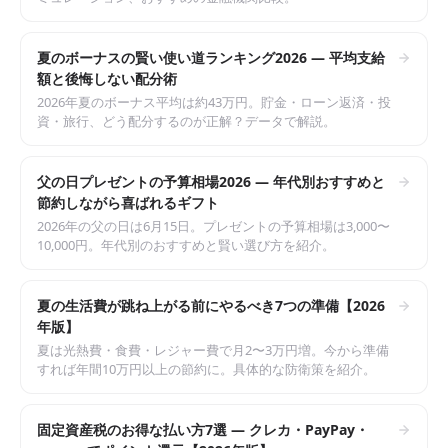
夏のボーナスの賢い使い道ランキング2026 — 平均支給
額と後悔しない配分術
2026年夏のボーナス平均は約43万円。貯金・ローン返済・投
資・旅行、どう配分するのが正解？データで解説。
父の日プレゼントの予算相場2026 — 年代別おすすめと
節約しながら喜ばれるギフト
2026年の父の日は6月15日。プレゼントの予算相場は3,000〜
10,000円。年代別のおすすめと賢い選び方を紹介。
夏の生活費が跳ね上がる前にやるべき7つの準備【2026
年版】
夏は光熱費・食費・レジャー費で月2〜3万円増。今から準備
すれば年間10万円以上の節約に。具体的な防衛策を紹介。
固定資産税のお得な払い方7選 — クレカ・PayPay・