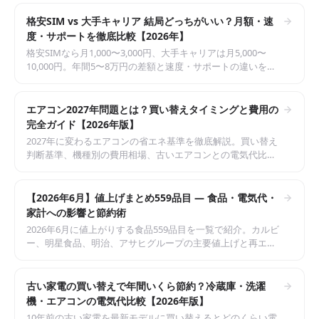
格安SIM vs 大手キャリア 結局どっちがいい？月額・速
度・サポートを徹底比較【2026年】
格安SIMなら月1,000〜3,000円、大手キャリアは月5,000〜
10,000円。年間5〜8万円の差額と速度・サポートの違いを比
較して最適な選択を。
エアコン2027年問題とは？買い替えタイミングと費用の
完全ガイド【2026年版】
2027年に変わるエアコンの省エネ基準を徹底解説。買い替え
判断基準、機種別の費用相場、古いエアコンとの電気代比
較、補助金情報まで完全網羅。
【2026年6月】値上げまとめ559品目 — 食品・電気代・
家計への影響と節約術
2026年6月に値上がりする食品559品目を一覧で紹介。カルビ
ー、明星食品、明治、アサヒグループの主要値上げと再エネ
賦課金の影響、年間3.1〜4.7万円の負担増への具体的な節約対
策5選をまとめました。
古い家電の買い替えで年間いくら節約？冷蔵庫・洗濯
機・エアコンの電気代比較【2026年版】
10年前の古い家電を最新モデルに買い替えるとどのくらい電