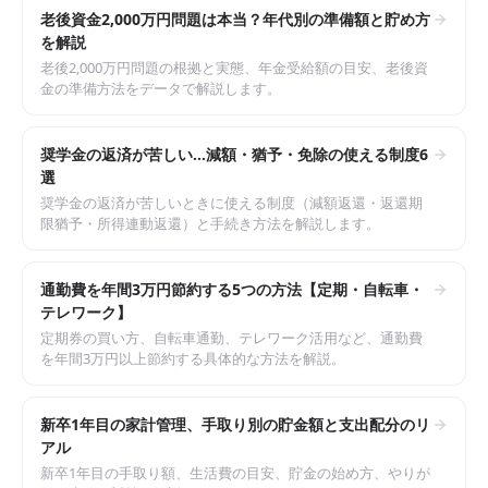
老後資金2,000万円問題は本当？年代別の準備額と貯め方
を解説
老後2,000万円問題の根拠と実態、年金受給額の目安、老後資
金の準備方法をデータで解説します。
奨学金の返済が苦しい…減額・猶予・免除の使える制度6
選
奨学金の返済が苦しいときに使える制度（減額返還・返還期
限猶予・所得連動返還）と手続き方法を解説します。
通勤費を年間3万円節約する5つの方法【定期・自転車・
テレワーク】
定期券の買い方、自転車通勤、テレワーク活用など、通勤費
を年間3万円以上節約する具体的な方法を解説。
新卒1年目の家計管理、手取り別の貯金額と支出配分のリ
アル
新卒1年目の手取り額、生活費の目安、貯金の始め方、やりが