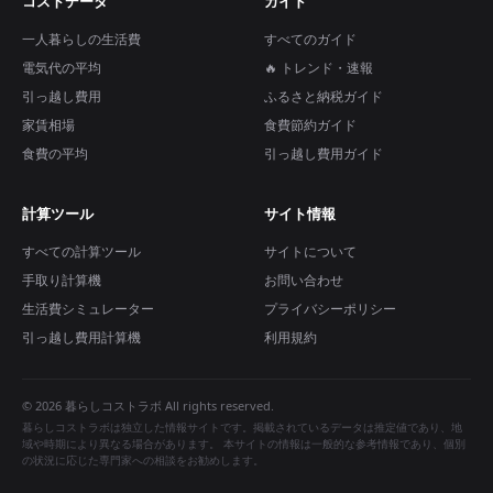
コストデータ
ガイド
一人暮らしの生活費
すべてのガイド
電気代の平均
🔥 トレンド・速報
引っ越し費用
ふるさと納税ガイド
家賃相場
食費節約ガイド
食費の平均
引っ越し費用ガイド
計算ツール
サイト情報
すべての計算ツール
サイトについて
手取り計算機
お問い合わせ
生活費シミュレーター
プライバシーポリシー
引っ越し費用計算機
利用規約
© 2026 暮らしコストラボ All rights reserved.
暮らしコストラボは独立した情報サイトです。掲載されているデータは推定値であり、地
域や時期により異なる場合があります。 本サイトの情報は一般的な参考情報であり、個別
の状況に応じた専門家への相談をお勧めします。