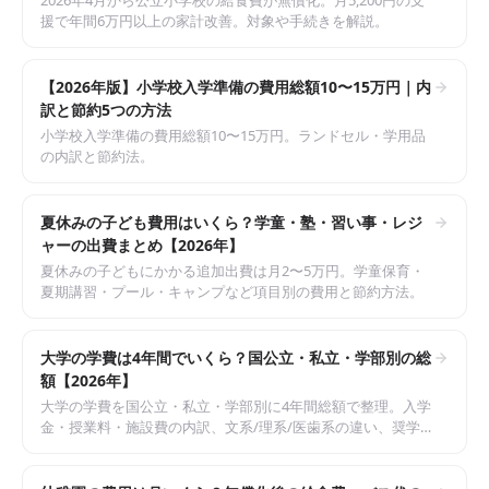
2026年4月から公立小学校の給食費が無償化。月5,200円の支
援で年間6万円以上の家計改善。対象や手続きを解説。
【2026年版】小学校入学準備の費用総額10〜15万円｜内
訳と節約5つの方法
小学校入学準備の費用総額10〜15万円。ランドセル・学用品
の内訳と節約法。
夏休みの子ども費用はいくら？学童・塾・習い事・レジ
ャーの出費まとめ【2026年】
夏休みの子どもにかかる追加出費は月2〜5万円。学童保育・
夏期講習・プール・キャンプなど項目別の費用と節約方法。
大学の学費は4年間でいくら？国公立・私立・学部別の総
額【2026年】
大学の学費を国公立・私立・学部別に4年間総額で整理。入学
金・授業料・施設費の内訳、文系/理系/医歯系の違い、奨学
金・教育ローンの活用法までまとめた完全ガイド。