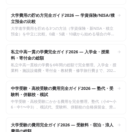
利・審査・借入限度額・条件を2026年5月時点の一般情報で中
立に整理。奨学金との違い・併用の考え方も解説。
大学費用の貯め方完全ガイド2026 — 学資保険/NISA/積
立預金の比較
大学進学費用を貯める3つの方法（学資保険・新NISA・積立
預金）を中立に比較。0歳・5歳・10歳から始める場合の年齢
別シミュレーション、目標額の決め方、リスクとリターンの
バランスまで2026年5月時点の一般情報で整理。
私立中高一貫の学費完全ガイド2026 — 入学金・授業
料・寄付金の総額
私立中高一貫校の学費を6年間の総額で完全整理。入学金・授
業料・施設設備費・寄付金・教材費・修学旅行費まで、2026
年5月時点の文部科学省「子供の学習費調査」等の一般情報を
もとに中立に解説。学校選びでチェックすべき費目も提示。
中学受験・高校受験の費用完全ガイド2026 — 塾代・受
験料・併願校・模試
中学受験・高校受験にかかる費用を完全整理。塾代（小4〜小
6・中1〜中3）、模試代、受験料、併願校の合格保留金、滑り
止め校への入学金まで2026年5月時点の一般情報で中立に解
説。家庭学習中心型と通塾型の比較も。
大学受験の費用完全ガイド2026 — 受験料・宿泊・浪人
費用の総額