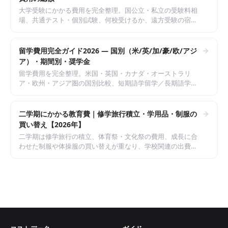
大学受験にかかる費用を完全整理。国公立・私立の受験料相
場、共通テスト・個別試験、何校受けるか、遠方受験の宿泊
費・交通費、浪人時の予備校費用まで2026年5月時点の一般情
報で中立に解説。
留学費用完全ガイド2026 — 国別（米/英/加/豪/欧/アジ
ア）・期間別・奨学金
留学費用を完全整理。米国・英国・カナダ・オーストラリ
ア・欧州・アジア圏の国別比較、短期語学留学／長期語学留
学／学位留学の期間別費用、トビタテ等の奨学金制度まで
2026年5月時点の一般情報で中立に解説。
二学期にかかる教育費｜修学旅行積立・学用品・制服の
買い替え【2026年】
二学期は修学旅行の積立、体育祭・文化祭の費用、成長に合
わせた制服や体操服の買い替えが重なり、学校関連の出費が
増えます。小学校・中学校・高校それぞれで9〜12月にいくら
かかるのかを整理し、就学援助や自治体の補助、費用を抑え
る買い方までまとめました。