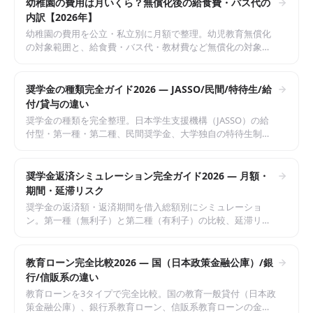
幼稚園の費用は月いくら？無償化後の給食費・バス代の
内訳【2026年】
幼稚園の費用を公立・私立別に月額で整理。幼児教育無償化
の対象範囲と、給食費・バス代・教材費など無償化の対象外
になる費用の内訳までまとめた完全ガイド。
奨学金の種類完全ガイド2026 — JASSO/民間/特待生/給
付/貸与の違い
奨学金の種類を完全整理。日本学生支援機構（JASSO）の給
付型・第一種・第二種、民間奨学金、大学独自の特待生制度
まで2026年5月時点の一般情報で中立に比較。返済義務の有
無・金利・併用ルールも解説。
奨学金返済シミュレーション完全ガイド2026 — 月額・
期間・延滞リスク
奨学金の返済額・返済期間を借入総額別にシミュレーショ
ン。第一種（無利子）と第二種（有利子）の比較、延滞リス
ク、減額返還・返還期限猶予・返還免除などJASSOの救済制
度まで2026年5月時点の一般情報で整理。
教育ローン完全比較2026 — 国（日本政策金融公庫）/銀
行/信販系の違い
教育ローンを3タイプで完全比較。国の教育一般貸付（日本政
策金融公庫）、銀行系教育ローン、信販系教育ローンの金