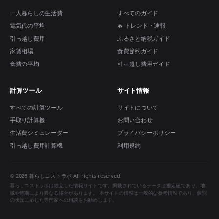
一人暮らしの生活費
すべてのガイド
電気代の平均
🔥 トレンド・速報
引っ越し費用
ふるさと納税ガイド
家賃相場
食費節約ガイド
食費の平均
引っ越し費用ガイド
計算ツール
サイト情報
すべての計算ツール
サイトについて
手取り計算機
お問い合わせ
生活費シミュレーター
プライバシーポリシー
引っ越し費用計算機
利用規約
© 2026 暮らしコストラボ All rights reserved.
暮らしコストラボは独立した情報サイトです。掲載されているデータは推定値であり、地
域や時期により異なる場合があります。 本サイトの情報は一般的な参考情報であり、個別
の状況に応じた専門家への相談をお勧めします。