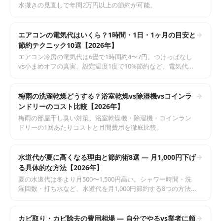
水撒きの見直しで年間2万円以上の節約が可能。
エアコンの電気代はいくら？1時間・1日・1ヶ月の目安と
節約テクニック10選【2026年】
エアコン冷房の電気代は6畳で1時間約4〜7円。つけっぱなし
vs小まめオフの真実、設定温度1度で10%節約など、電気代を
下げる10の方法。
梅雨の洗濯乾燥どうする？浴室乾燥vs除湿機vsコインラ
ンドリーのコスト比較【2026年】
梅雨の部屋干し臭い対策、浴室乾燥機・除湿機・コインラン
ドリーの1回あたりコストと月間費用を徹底比較。
水道代が夏に高くなる理由と節約術8選 — 月1,000円下げ
る具体的な方法【2026年】
夏の水道代は冬より月500〜1,500円高い。シャワー時間・洗
濯回数・打ち水など、水道代を月1,000円節約する8つの方法
を解説。
カビ取り・カビ除去の費用相場 — 自分でやるvs業者に頼