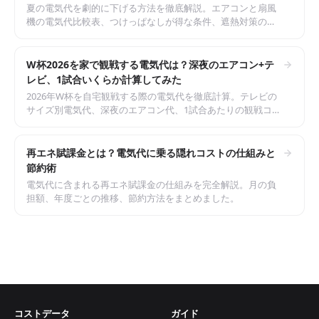
夏の電気代を劇的に下げる方法を徹底解説。エアコンと扇風
機の電気代比較表、つけっぱなしが得な条件、遮熱対策の費
用対効果、電力会社乗り換えの節約額まで。2026年最新の料
金データで計算しました。
W杯2026を家で観戦する電気代は？深夜のエアコン+テ
レビ、1試合いくらか計算してみた
2026年W杯を自宅観戦する際の電気代を徹底計算。テレビの
サイズ別電気代、深夜のエアコン代、1試合あたりの観戦コス
ト、グループリーグ3試合分の合計まで。スポーツバーとのコ
スト比較も紹介。
再エネ賦課金とは？電気代に乗る隠れコストの仕組みと
節約術
電気代に含まれる再エネ賦課金の仕組みを完全解説。月の負
担額、年度ごとの推移、節約方法をまとめました。
コストデータ
ガイド