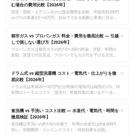
む場合の費用比較【2026年】
浴室・壁紙・エアコンのカビ除去費用を比較。市販洗剤300円
vsプロの業者3万〜8万円、自分でできる範囲と業者に任せる
べきケースを解説。
都市ガス vs プロパンガス 料金・費用を徹底比較 — 引越
しで損しない選び方【2026年】
プロパンガスは都市ガスの約1.5〜2倍の料金。月額・年間の
差額、賃貸での注意点、プロパンでもガス代を下げる方法を
解説。
ドラム式 vs 縦型洗濯機 コスト・電気代・仕上がりを徹
底比較【2026年】
ドラム式は本体20〜35万円だが乾燥の電気代は縦型の1/3。10
年間のトータルコスト、洗浄力、乾燥性能の違いをデータで
比較。
食洗機 vs 手洗い コスト比較 — 水道代・電気代・時間を
徹底検証【2026年】
食洗機は手洗いの約1/6の水量で、年間の水道代は約8,000円
安い。初期費用・ランニングコスト・時短効果を比較。