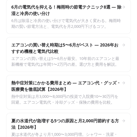
6月の電気代を抑える！梅雨時の節電テクニック8選 — 除
湿と冷房の使い分け
6月は除湿と冷房の使い分けで電気代が大きく変わる。梅雨時
期の賢い節電方法と、電気代を月2,000円下げるコツ。
エアコンの買い替え時期は5〜6月がベスト — 2026年お
すすめ機種と電気代比較
エアコンの買い替えは5〜6月が最安。10年前のエアコンと最
新機種で電気代は年間1〜2万円の差。選び方と費用を解説。
熱中症対策にかかる費用まとめ — エアコン代・グッズ・
医療費を徹底試算【2026年】
熱中症対策は月3,000〜8,000円の投資で入院費10〜30万円を
回避。エアコン電気代・冷却グッズ・保険の費用を比較。
夏の水道代が急増する5つの原因と月2,000円節約する方
法【2026年】
夏は水道代が冬より月1,000〜3,000円増。シャワー・洗濯・