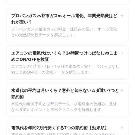
載。
プロパンガスvs都市ガスvsオール電化、年間光熱費はど
れが安い？
プロパンガスと都市ガスの料金・仕組みの違い、オール電化
との光熱費比較データを解説します。
エアコンの電気代はいくら？24時間つけっぱなしvsこま
めにON/OFFを検証
エアコンの1時間・1日・1ヶ月の電気代目安と、つけっぱなし
vsこまめON/OFFの比較データを解説します。
水道代の平均は月いくら？意外と知らないムダ遣い7つと
節約術
水道代の全国平均と世帯別データ、水道料金の仕組み、意外
なムダ遣いポイントと節水テクニックを解説します。
電気代を年間2万円安くする7つの節約術【効果順】
電気代を年間2万円（月約1,700円）安くするための具体的な