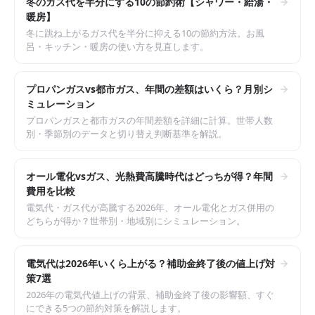
冬のガス代を半分にする10の節約術【シャワー・給湯・
暖房】
冬に跳ね上がるガス代を半分に抑える10の節約方法。お風
呂・キッチン・暖房の使い方を見直します。
プロパンガスvs都市ガス、年間の差額はいくら？月別シ
ミュレーション
プロパンガスと都市ガスの年間差額を詳細に計算。世帯人数
別・季節別のデータと切り替え判断基準を解説。
オール電化vsガス、光熱費高騰時代はどっちが得？年間
費用を比較
電気代・ガス代が高騰する2026年、オール電化とガス併用の
どちらが得か？世帯別・地域別にシミュレーション。
電気代は2026年いくら上がる？補助金終了後の値上げ対
策7選
2026年の電気代値上げの背景、補助金終了後の影響額、すぐ
にできる5つの節約対策を解説します。