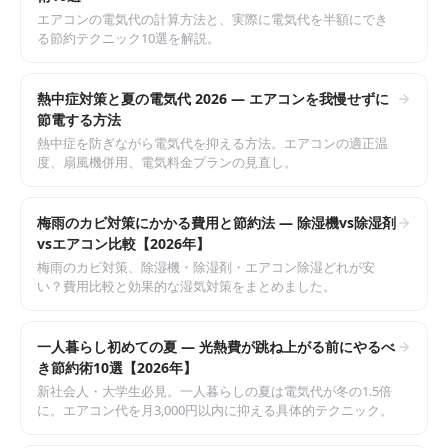
エアコンの電気代の計算方法と、実際に電気代を半額にでき
る節約テクニック10選を解説。
熱中症対策と夏の電気代 2026 — エアコンを我慢せずに
節電する方法
熱中症を防ぎながら電気代を抑える方法。エアコンの適正温
度、扇風機併用、電気料金プランの見直し。
梅雨のカビ対策にかかる費用と節約法 — 除湿機vs除湿剤
vsエアコン比較【2026年】
梅雨のカビ対策、除湿機・除湿剤・エアコン除湿どれが安
い？費用比較と効果的な湿気対策をまとめました。
一人暮らし初めての夏 — 光熱費が跳ね上がる前にやるべ
き節約術10選【2026年】
新社会人・大学生必見。一人暮らしの夏は電気代が冬の1.5倍
に。エアコン代を月3,000円以内に抑える具体的テクニック。