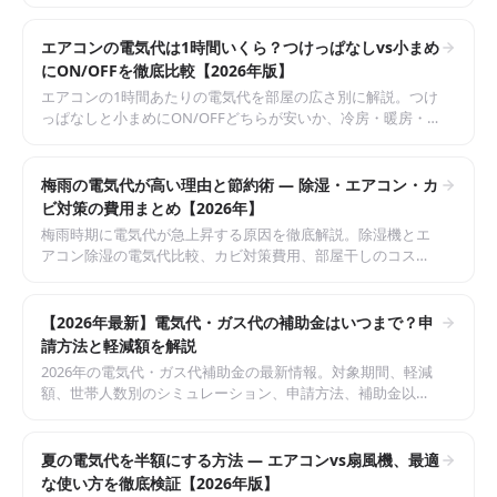
エアコンの電気代は1時間いくら？つけっぱなしvs小まめ
にON/OFFを徹底比較【2026年版】
エアコンの1時間あたりの電気代を部屋の広さ別に解説。つけ
っぱなしと小まめにON/OFFどちらが安いか、冷房・暖房・
除湿の電気代比較、節約のコツまで徹底解説します。
梅雨の電気代が高い理由と節約術 — 除湿・エアコン・カ
ビ対策の費用まとめ【2026年】
梅雨時期に電気代が急上昇する原因を徹底解説。除湿機とエ
アコン除湿の電気代比較、カビ対策費用、部屋干しのコスト
比較まで。月2,000円節約するコツも紹介。
【2026年最新】電気代・ガス代の補助金はいつまで？申
請方法と軽減額を解説
2026年の電気代・ガス代補助金の最新情報。対象期間、軽減
額、世帯人数別のシミュレーション、申請方法、補助金以外
の節約術まで網羅的に解説。
夏の電気代を半額にする方法 — エアコンvs扇風機、最適
な使い方を徹底検証【2026年版】