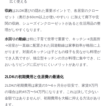
広く使える
収納
は2LDK選びの隠れた重要ポイントで、各居室のクロー
ゼット（奥行き60cm以上が使いやすい）に加えて廊下や玄
関の収納、シューズインクローゼットがあると生活用品の整
理がしやすくなります。
水回りの動線
は特に子育て世帯で重要で、キッチン→洗面所
→浴室が一直線に配置された回遊動線は家事効率が格段に上
がります。対面式キッチンは子どもの様子を見ながら料理が
でき人気ですが、独立型キッチンの方が料理に集中でき、に
おいもリビングに広がりにくいメリットがあります。
2LDKの初期費用と住居費の最適化
2LDKの初期費用は家賃の5〜6ヶ月分が目安で、家賃9万円
の場合は約45万〜54万円になります。これは決して少ない
金額ではありませんが、初期費用を大幅に抑える方法があり
ます。