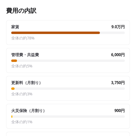
費用の内訳
家賃
9.0万円
全体の約
78
%
管理費・共益費
6,000円
全体の約
5
%
更新料（月割り）
3,750円
全体の約
3
%
火災保険（月割り）
900円
全体の約
1
%