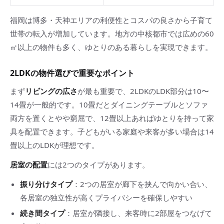
福岡は博多・天神エリアの利便性とコスパの良さから子育て
世帯の転入が増加しています。地方の中核都市では広めの60
㎡以上の物件も多く、ゆとりのある暮らしを実現できます。
2LDKの物件選びで重要なポイント
まず
リビングの広さ
が最も重要で、2LDKのLDK部分は10〜
14畳が一般的です。10畳だとダイニングテーブルとソファ
両方を置くとやや窮屈で、12畳以上あればゆとりを持って家
具を配置できます。子どもがいる家庭や来客が多い場合は14
畳以上のLDKが理想です。
居室の配置
には2つのタイプがあります。
振り分けタイプ
：2つの居室が廊下を挟んで向かい合い、
各居室の独立性が高くプライバシーを確保しやすい
続き間タイプ
：居室が隣接し、来客時に2部屋をつなげて