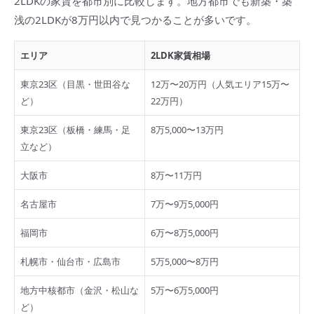
2LDKの家賃を都市別に比較します。地方都市でも新築・築
浅の2LDKが8万円以内で見つかることが多いです。
エリア
2LDK家賃相場
東京23区（目黒・世田谷な
12万〜20万円（人気エリア15万〜
ど）
22万円）
東京23区（板橋・練馬・足
8万5,000〜13万円
立など）
大阪市
8万〜11万円
名古屋市
7万〜9万5,000円
福岡市
6万〜8万5,000円
札幌市・仙台市・広島市
5万5,000〜8万円
地方中核都市（金沢・松山な
5万〜6万5,000円
ど）