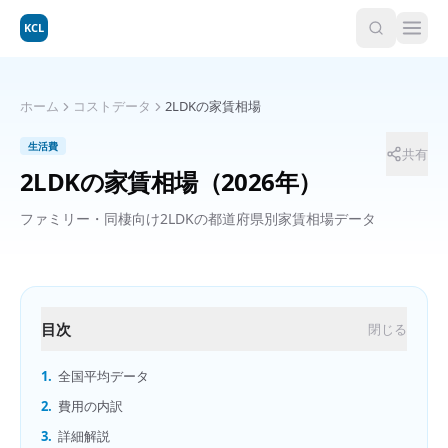
KCL
ホーム
コストデータ
2LDKの家賃相場
生活費
共有
2LDKの家賃相場
（2026年）
ファミリー・同棲向け2LDKの都道府県別家賃相場データ
目次
閉じる
1.
全国平均データ
2.
費用の内訳
3.
詳細解説